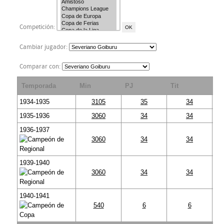
Competición:
Cambiar jugador:
Comparar con:
Temporada
Min
PJ
Tit
S
1934-1935
3105
35
34
1935-1936
3060
34
34
1936-1937
3060
34
34
1939-1940
3060
34
34
1940-1941
540
6
6