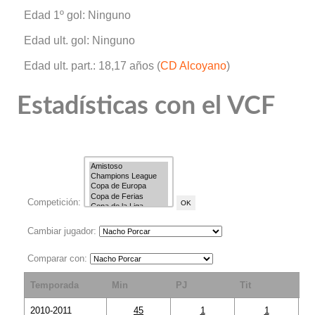
Edad 1º gol: Ninguno
Edad ult. gol: Ninguno
Edad ult. part.: 18,17 años (
CD Alcoyano
)
Estadísticas con el VCF
Competición:
Cambiar jugador:
Comparar con:
Temporada
Min
PJ
Tit
S
2010-2011
45
1
1