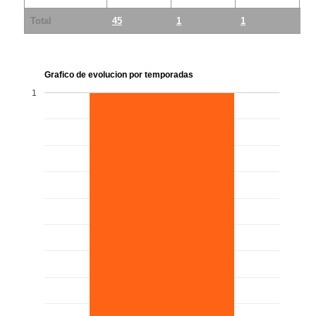
Total
45
1
1
0
Grafico de evolucion por temporadas
1