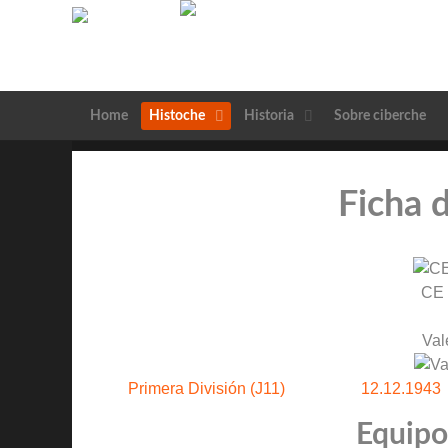
Home
Histoche
Historia
Sobre ciberche
Ficha 
CE 
Val
Primera División (J11)
12.12.1943
Equipos