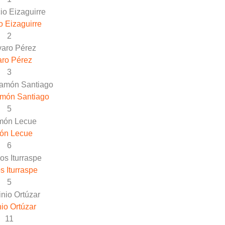
o Eizaguirre
2
aro Pérez
3
món Santiago
5
ón Lecue
6
s Iturraspe
5
nio Ortúzar
11