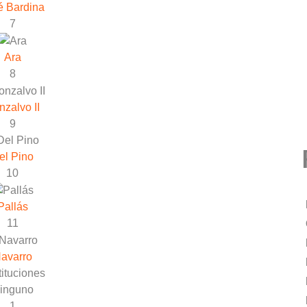
é Bardina
7
Ara
8
nzalvo II
9
el Pino
10
Pallás
11
avarro
ituciones
inguno
1