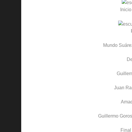
Inicio
Mundo Suáre
D
Guiller
Juan Ra
Amad
Guillermo Goros
Final