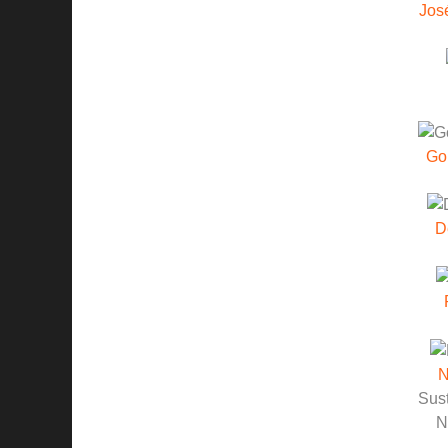
Jos
Go
D
N
Sust
N