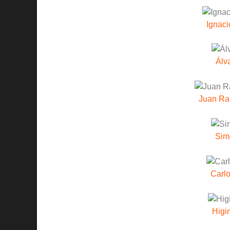
Ignaci
Álv
Juan Ra
Sim
Carlo
Higi