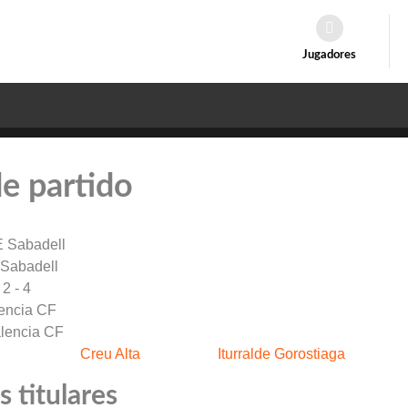
Jugadores
de partido
Sabadell
2 - 4
encia CF
Creu Alta
Iturralde Gorostiaga
 titulares