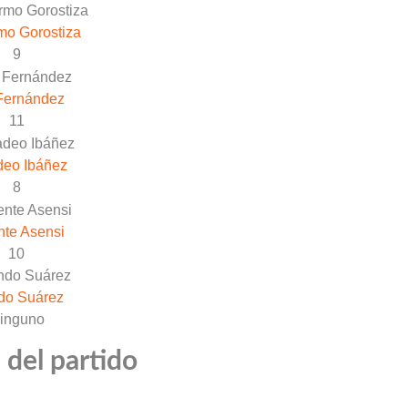
mo Gorostiza
9
Fernández
11
eo Ibáñez
8
nte Asensi
10
do Suárez
inguno
 del partido