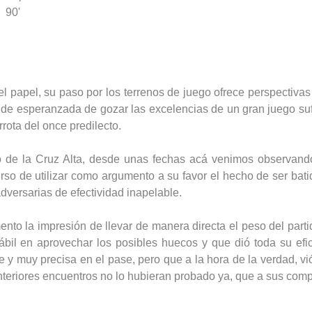
90'
l papel, su paso por los terrenos de juego ofrece perspectivas 
ude esperanzada de gozar las excelencias de un gran juego su
rrota del once predilecto.
o de la Cruz Alta, desde unas fechas acá venimos observando,
urso de utilizar como argumento a su favor el hecho de ser bati
dversarias de efectividad inapelable.
nto la impresión de llevar de manera directa el peso del part
 hábil en aprovechar los posibles huecos y que dió toda su efi
e y muy precisa en el pase, pero que a la hora de la verdad, vi
anteriores encuentros no lo hubieran probado ya, que a sus comp