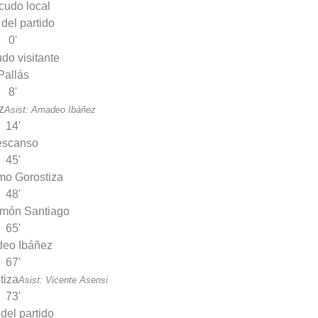
 del partido
0'
Pallás
8'
z
Asist: Amadeo Ibáñez
14'
escanso
45'
mo Gorostiza
48'
món Santiago
65'
eo Ibáñez
67'
tiza
Asist: Vicente Asensi
73'
 del partido