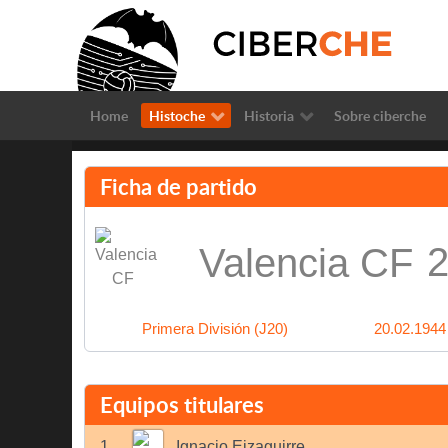
Home
Histoche
Historia
Sobre ciberche
Ficha de partido
2
Valencia CF
Primera División (J20)
20.02.1944
Equipos titulares
1
Ignacio Eizaguirre