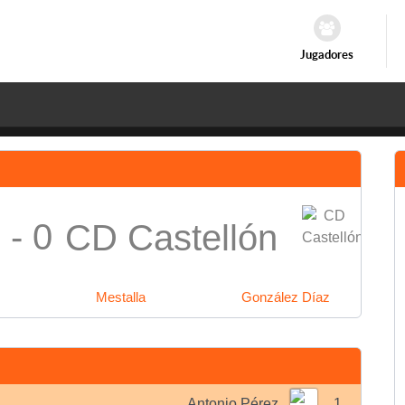
Jugadores
 - 0
CD Castellón
Mestalla
González Díaz
Antonio Pérez
1