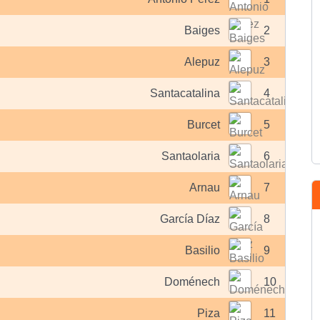
Baiges
2
Alepuz
3
Santacatalina
4
Burcet
5
Santaolaria
6
Arnau
7
García Díaz
8
Basilio
9
Doménech
10
Piza
11