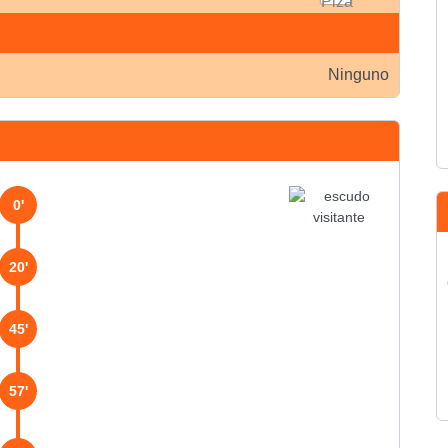
Ninguno
0'
20'
45'
57'