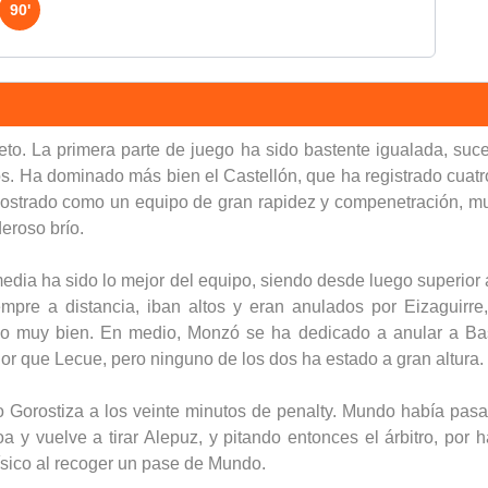
90'
eto. La primera parte de juego ha sido bastente igualada, suc
s. Ha dominado más bien el Castellón, que ha registrado cuatr
ostrado como un equipo de gran rapidez y compenetración, mu
eroso brío.
dia ha sido lo mejor del equipo, siendo desde luego superior a
siempre a distancia, iban altos y eran anulados por Eizaguir
o muy bien. En medio, Monzó se ha dedicado a anular a Basili
or que Lecue, pero ninguno de los dos ha estado a gran altura.
zo Gorostiza a los veinte minutos de penalty. Mundo había pasa
 y vuelve a tirar Alepuz, y pitando entonces el árbitro, po
físico al recoger un pase de Mundo.