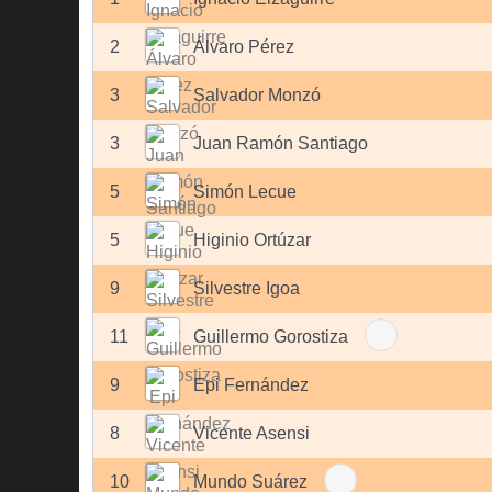
2
Álvaro Pérez
3
Salvador Monzó
3
Juan Ramón Santiago
5
Simón Lecue
5
Higinio Ortúzar
9
Silvestre Igoa
11
Guillermo Gorostiza
9
Epi Fernández
8
Vicente Asensi
10
Mundo Suárez