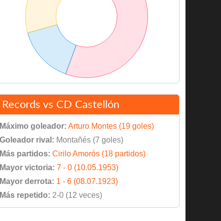
Records vs CD Castellón
Máximo goleador:
Arturo Montes (19 goles)
Goleador rival:
Montañés (7 goles)
Más partidos:
Cirilo Amorós (18 partidos)
Mayor victoria:
7 - 0 (10.05.1953)
Mayor derrota:
1 - 6 (08.07.1923)
Más repetido:
2-0 (12 veces)