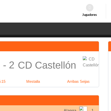
Jugadores
 - 2
CD Castellón
5:15
Mestalla
Arribas Seijas
Alanga
1