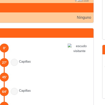
Ninguno
0'
Capillas
27'
45'
Capillas
64'