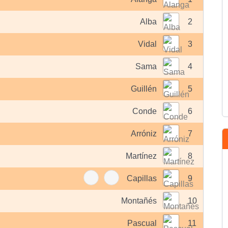
Alba
2
Vidal
3
Sama
4
Guillén
5
Conde
6
Arróniz
7
Martínez
8
Capillas
9
Montañés
10
Pascual
11