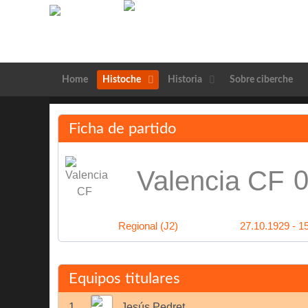
Home
Histoche
Historia
Sobre ciberche
Ficha de partido
0
Valencia CF
Regional (J2)
27.10.1929 - 1
Equipos titulares
1
Jesús Pedret