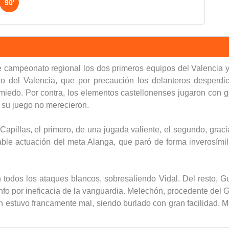
90'
e campeonato regional los dos primeros equipos del Valencia y
nio del Valencia, que por precaución los delanteros desper
miedo. Por contra, los elementos castellonenses jugaron con 
or su juego no merecieron.
apillas, el primero, de una jugada valiente, el segundo, gracia
le actuación del meta Alanga, que paró de forma inverosímil, s
 todos los ataques blancos, sobresaliendo Vidal. Del resto, Gu
fo por ineficacia de la vanguardia. Melechón, procedente del Gr
n estuvo francamente mal, siendo burlado con gran facilidad. Mol