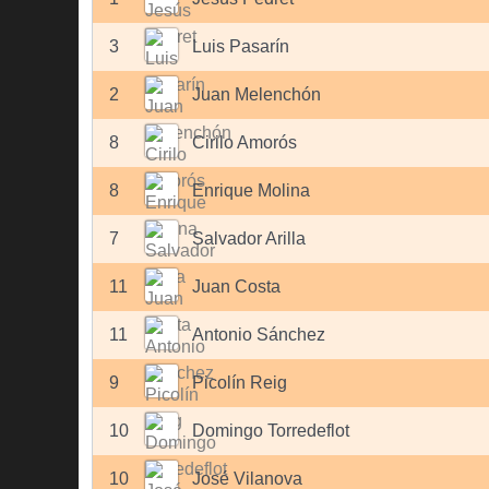
3
Luis Pasarín
2
Juan Melenchón
8
Cirilo Amorós
8
Enrique Molina
7
Salvador Arilla
11
Juan Costa
11
Antonio Sánchez
9
Picolín Reig
10
Domingo Torredeflot
10
José Vilanova