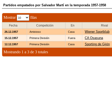
Partidos empatados por Salvador Martí en la temporada 1957-1958
Mostrar
filas
Fecha
Competición
En
Rival
Wiener Sportklub
26.12.1957
Amistoso
Casa
CA Osasuna
15.12.1957
Primera División
Fuera
Sporting de Gijón
12.12.1957
Primera División
Casa
Mostrando 1 a 3 de 3 totales