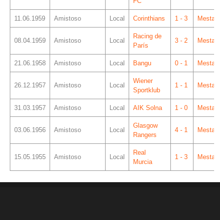
FC
11.06.1959
Amistoso
Local
Corinthians
1 - 3
Mestall
Racing de
08.04.1959
Amistoso
Local
3 - 2
Mestall
París
21.06.1958
Amistoso
Local
Bangu
0 - 1
Mestall
Wiener
26.12.1957
Amistoso
Local
1 - 1
Mestall
Sportklub
31.03.1957
Amistoso
Local
AIK Solna
1 - 0
Mestall
Glasgow
03.06.1956
Amistoso
Local
4 - 1
Mestall
Rangers
Real
15.05.1955
Amistoso
Local
1 - 3
Mestall
Murcia