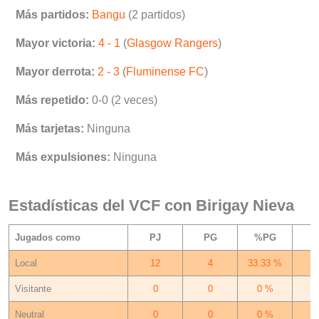
Más partidos:
Bangu
(2 partidos)
Mayor victoria:
4 - 1
(
Glasgow Rangers
)
Mayor derrota:
2 - 3
(
Fluminense FC
)
Más repetido:
0-0 (2 veces)
Más tarjetas:
Ninguna
Más expulsiones:
Ninguna
Estadísticas del VCF con Birigay Nieva
Jugados como
PJ
PG
%PG
Local
12
4
33.33 %
Visitante
0
0
0 %
Neutral
0
0
0 %