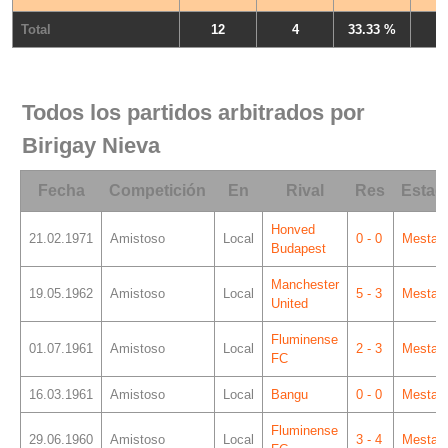
Total
12
4
33.33 %
Todos los partidos arbitrados por
Birigay Nieva
Fecha
Competición
En
Rival
Res
Estad
Honved
21.02.1971
Amistoso
Local
0 - 0
Mestall
Budapest
Manchester
19.05.1962
Amistoso
Local
5 - 3
Mestall
United
Fluminense
01.07.1961
Amistoso
Local
2 - 3
Mestall
FC
16.03.1961
Amistoso
Local
Bangu
0 - 0
Mestall
Fluminense
29.06.1960
Amistoso
Local
3 - 4
Mestall