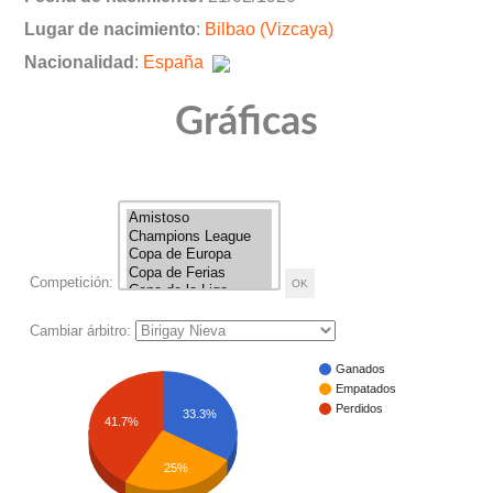
Lugar de nacimiento
:
Bilbao (Vizcaya)
Nacionalidad
:
España
Gráficas
Competición:
Cambiar árbitro:
Ganados
Empatados
Perdidos
33.3%
41.7%
25%