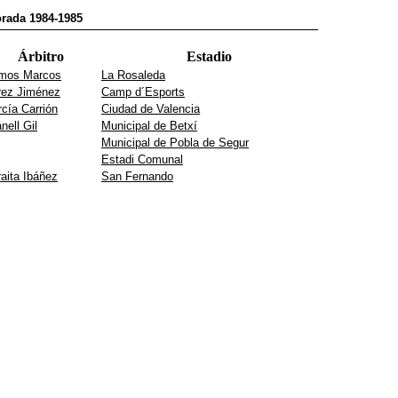
rada 1984-1985
Árbitro
Estadio
mos Marcos
La Rosaleda
rez Jiménez
Camp d´Esports
cía Carrión
Ciudad de Valencia
nell Gil
Municipal de Betxí
Municipal de Pobla de Segur
Estadi Comunal
aita Ibáñez
San Fernando