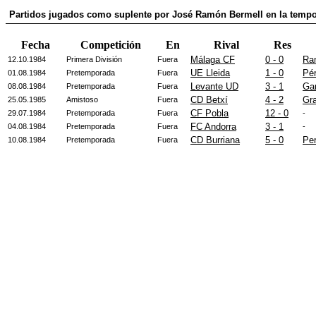
Partidos jugados como suplente por José Ramón Bermell en la tempo
Fecha
Competición
En
Rival
Res
Málaga CF
0 - 0
Ra
12.10.1984
Primera División
Fuera
UE Lleida
1 - 0
Pé
01.08.1984
Pretemporada
Fuera
Levante UD
3 - 1
Gar
08.08.1984
Pretemporada
Fuera
CD Betxí
4 - 2
Gra
25.05.1985
Amistoso
Fuera
CF Pobla
12 - 0
29.07.1984
Pretemporada
Fuera
-
FC Andorra
3 - 1
04.08.1984
Pretemporada
Fuera
-
CD Burriana
5 - 0
Per
10.08.1984
Pretemporada
Fuera