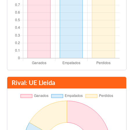
Juan José Urruti
45'
José Carlos Granero
Quique Flores
45'
Miguel Tendillo
Salvador Ribes
45'
Ricardo Arias
Sixto Casabona
45'
Roberto Fernández
Rival: UE Lleida
Vicente Palonés
45'
Jesús García Pitarch
Sixto Casabona
85'
Final del partido
90'