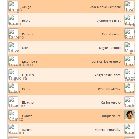
Amigó
José Manuel Sempere
Rubio
Adjutorio Serrat
Farrero
Ricardo Arias
Oliva
Miguel Tendillo
Lecumberri
José Carlos Granero
Filgueira
Ángel Castellanos
Palau
Fernando Gómez
Elcacho
Carlos Arroyo
Gómez
Enrique Saura
Azcona
Roberto Fernández