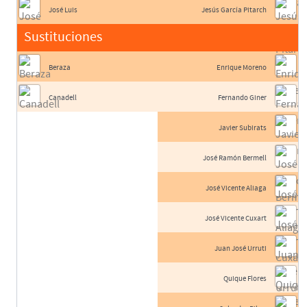
José Luis
Jesús García Pitarch
Sustituciones
Beraza
Enrique Moreno
Canadell
Fernando Giner
Javier Subirats
José Ramón Bermell
José Vicente Aliaga
José Vicente Cuxart
Juan José Urruti
Quique Flores