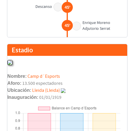
Descanso
45'
Enrique Moreno
45'
Adjutorio Serrat
Fernando Giner
45'
Ángel Castellanos
Estadio
Javier Subirats
45'
Carlos Arroyo
Nombre:
Camp d´Esports
José Ramón Bermell
45'
Aforo:
13.500 espectadores
José Manuel Sempere
Ubicación:
Lleida (Lleida)
Inauguración:
01/01/1919
José Vicente Aliaga
45'
Enrique Saura
José Vicente Cuxart
45'
Fernando Gómez