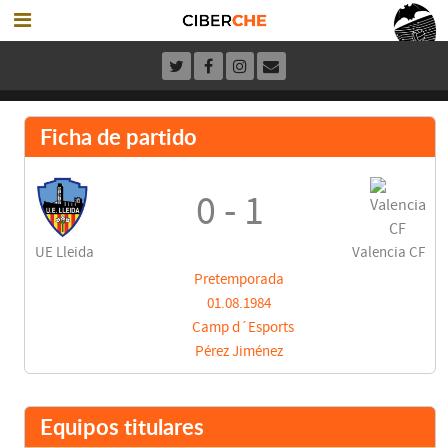
Ficha de partido
0 - 1
UE Lleida
Valencia CF
Pretemporada
01.08.1984
Camp d´Esports
Pérez Jiménez
Equipos titulares