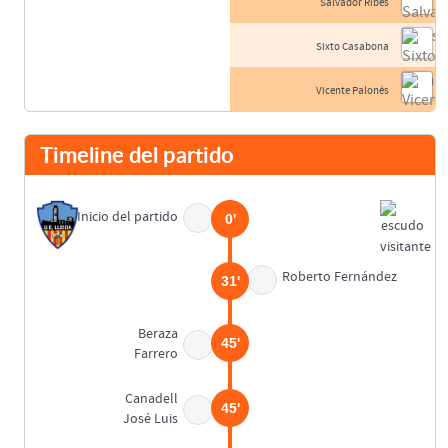
Salvador Ribes
Sixto Casabona
Vicente Palonés
Timeline del partido
Inicio del partido
0'
Roberto Fernández
31'
Beraza
45'
Farrero
Canadell
45'
José Luis