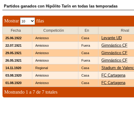
Partidos ganados con Hipólito Tarín en todas las temporadas
Mostrar
filas
Fecha
Competición
En
Rival
Levante UD
25.06.1922
Amistoso
Casa
Gimnástico CF
22.07.1921
Amistoso
Fuera
Gimnástico CF
29.05.1921
Amistoso
Casa
Gimnástico CF
26.05.1921
Amistoso
Fuera
Stadium de Valenc
14.11.1920
Regional
Casa
FC Cartagena
03.08.1920
Amistoso
Casa
FC Cartagena
01.08.1920
Amistoso
Casa
Mostrando 1 a 7 de 7 totales