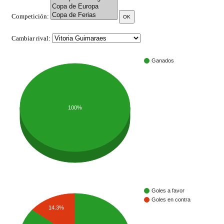
Competición:
Cambiar rival:
Ganados
100%
Goles a favor
Goles en contra
14.3%