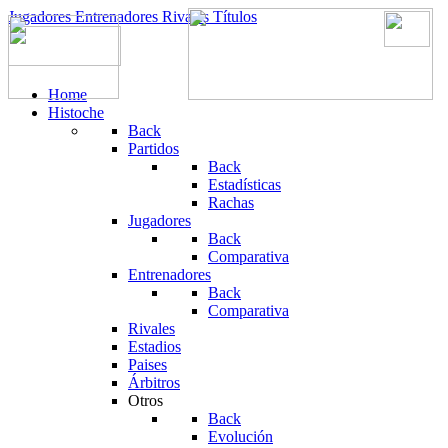
Jugadores
Entrenadores
Rivales
Títulos
Home
Histoche
Back
Partidos
Back
Estadísticas
Rachas
Jugadores
Back
Comparativa
Entrenadores
Back
Comparativa
Rivales
Estadios
Paises
Árbitros
Otros
Back
Evolución