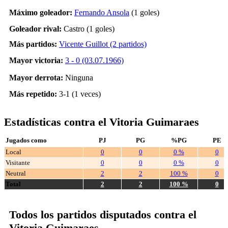
Máximo goleador:
Fernando Ansola
(1 goles)
Goleador rival:
Castro (1 goles)
Más partidos:
Vicente Guillot (2 partidos)
Mayor victoria:
3 - 0 (03.07.1966)
Mayor derrota:
Ninguna
Más repetido:
3-1 (1 veces)
Estadísticas contra el Vitoria Guimaraes
Jugados como
PJ
PG
%PG
PE
Local
0
0
0 %
0
Visitante
0
0
0 %
0
Neutral
2
2
100 %
0
Total
2
2
100 %
0
Todos los partidos disputados contra el
Vitoria Guimaraes