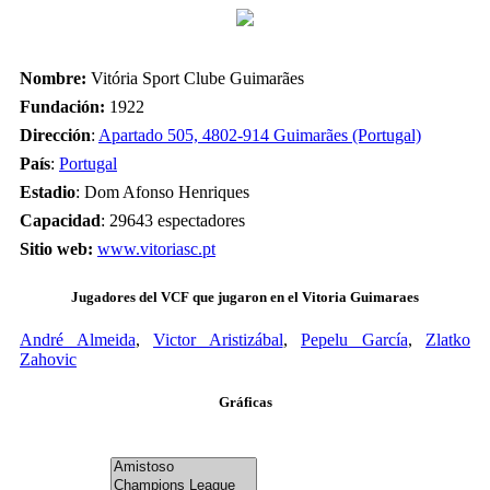
Nombre:
Vitória Sport Clube Guimarães
Fundación:
1922
Dirección
:
Apartado 505, 4802-914 Guimarães (Portugal)
País
:
Portugal
Estadio
: Dom Afonso Henriques
Capacidad
: 29643 espectadores
Sitio web:
www.vitoriasc.pt
Jugadores del VCF que jugaron en el Vitoria Guimaraes
André Almeida
,
Victor Aristizábal
,
Pepelu García
,
Zlatko
Zahovic
Gráficas