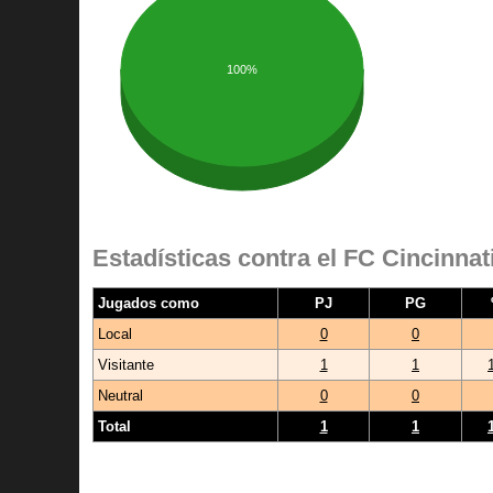
100%
Estadísticas contra el FC Cincinnat
Jugados como
PJ
PG
Local
0
0
Visitante
1
1
Neutral
0
0
Total
1
1