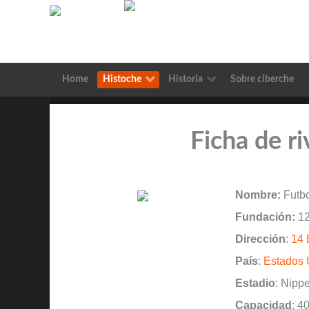
Home
Histoche
Historia
Sobre ciberche
Ficha de ri
Nombre:
Futbo
Fundación:
12
Dirección
:
14 
País
:
Estados 
Estadio
: Nipp
Capacidad
: 4