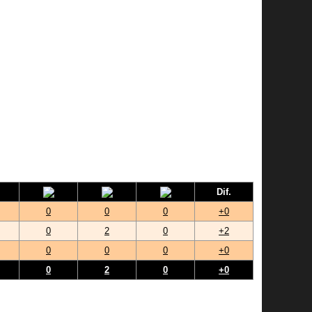
Dif.
0
0
0
+0
0
2
0
+2
0
0
0
+0
0
2
0
+0