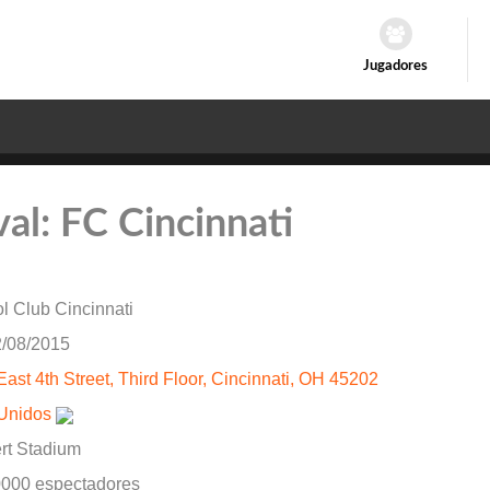
Jugadores
val: FC Cincinnati
l Club Cincinnati
/08/2015
East 4th Street, Third Floor, Cincinnati, OH 45202
Unidos
ert Stadium
0000 espectadores