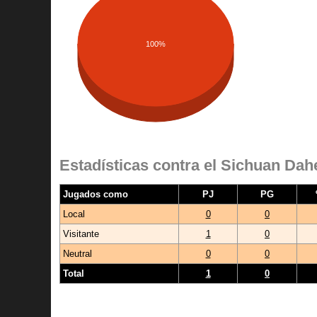
100%
Estadísticas contra el Sichuan Dah
Jugados como
PJ
PG
Local
0
0
Visitante
1
0
Neutral
0
0
Total
1
0