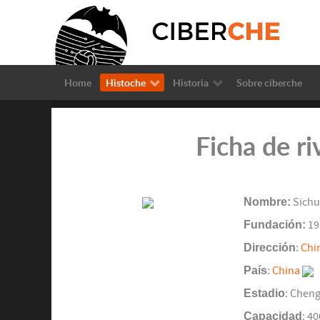
Home
Histoche
Historia
Sobre ciberche
Ficha de r
Nombre:
Sichu
Fundación:
19
Dirección
:
Chi
País
:
China
Estadio
: Chen
Capacidad
: 4