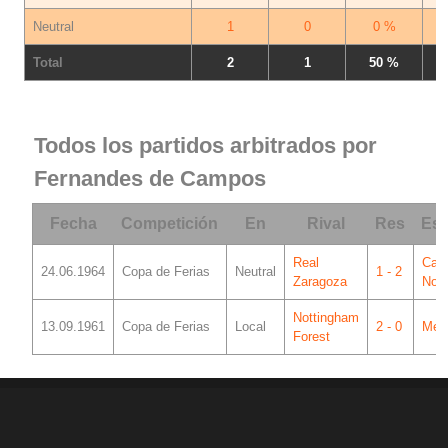
Neutral
1
0
0 %
Total
2
1
50 %
Todos los partidos arbitrados por
Fernandes de Campos
Fecha
Competición
En
Rival
Res
Est
Real
Cam
24.06.1964
Copa de Ferias
Neutral
1 - 2
Zaragoza
Nou
Nottingham
13.09.1961
Copa de Ferias
Local
2 - 0
Mest
Forest