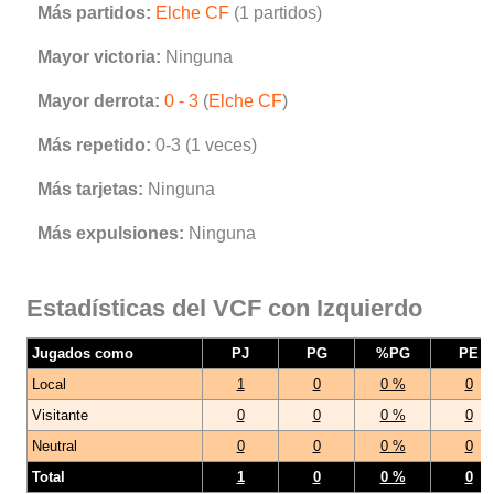
Más partidos:
Elche CF
(1 partidos)
Mayor victoria:
Ninguna
Mayor derrota:
0 - 3
(
Elche CF
)
Más repetido:
0-3 (1 veces)
Más tarjetas:
Ninguna
Más expulsiones:
Ninguna
Estadísticas del VCF con Izquierdo
Jugados como
PJ
PG
%PG
PE
Local
1
0
0 %
0
Visitante
0
0
0 %
0
Neutral
0
0
0 %
0
Total
1
0
0 %
0