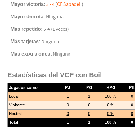
Mayor victoria:
5 - 4
(
CE Sabadell
)
Mayor derrota:
Ninguna
Más repetido:
5-4 (1 veces)
Más tarjetas:
Ninguna
Más expulsiones:
Ninguna
Estadísticas del VCF con Boil
Jugados como
PJ
PG
%PG
PE
Local
1
1
100 %
0
Visitante
0
0
0 %
0
Neutral
0
0
0 %
0
Total
1
1
100 %
0