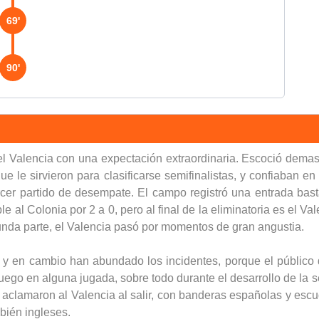
69'
90'
l Valencia con una expectación extraordinaria. Escoció demas
 le sirvieron para clasificarse semifinalistas, y confiaban en
rcer partido de desempate. El campo registró una entrada bas
al Colonia por 2 a 0, pero al final de la eliminatoria es el Val
unda parte, el Valencia pasó por momentos de gran angustia.
, y en cambio han abundado los incidentes, porque el públic
juego en alguna jugada, sobre todo durante el desarrollo de la
s aclamaron al Valencia al salir, con banderas españolas y escud
mbién ingleses.