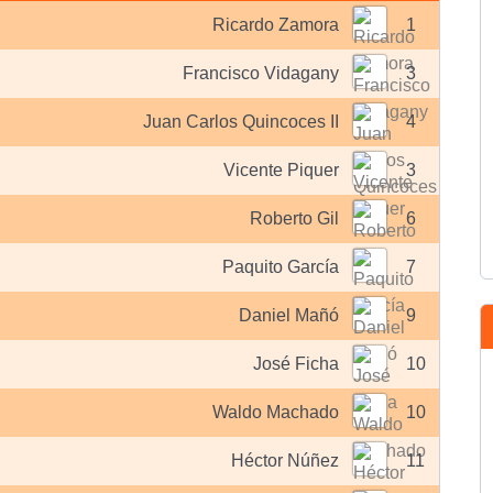
Ricardo Zamora
1
Francisco Vidagany
3
Juan Carlos Quincoces II
4
Vicente Piquer
3
Roberto Gil
6
Paquito García
7
Daniel Mañó
9
José Ficha
10
Waldo Machado
10
Héctor Núñez
11