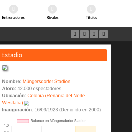
Entrenadores
Rivales
Títulos
Estadio
Nombre:
Müngersdorfer Stadion
Aforo:
42.000 espectadores
Ubicación:
Colonia (Renania del Norte-
Westfalia)
Inauguración:
16/09/1923 (Demolido en 2000)