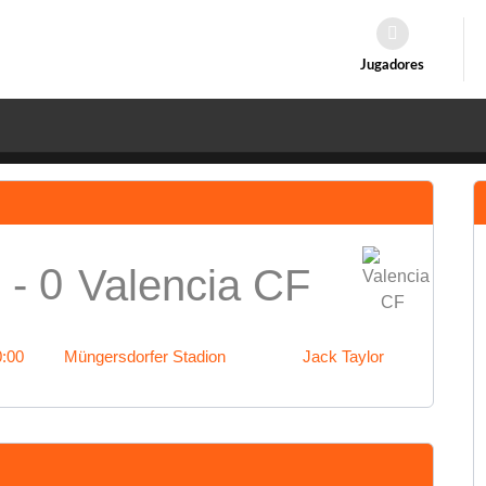
Jugadores
 - 0
Valencia CF
0:00
Müngersdorfer Stadion
Jack Taylor