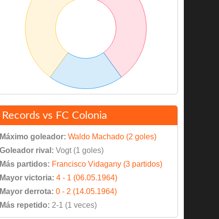
Records vs FC Colonia
Máximo goleador:
Waldo Machado (2 goles)
Goleador rival:
Vogt (1 goles)
Más partidos:
Francisco Vidagany (3 partidos)
Mayor victoria:
4 - 1 (06.05.1964)
Mayor derrota:
0 - 2 (14.05.1964)
Más repetido:
2-1 (1 veces)