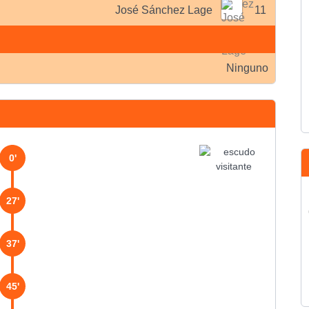
José Sánchez Lage
11
Ninguno
0'
27'
37'
45'