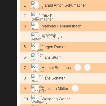
1
Harald Anton Schumacher
2
Fritz Pott
3
Matthias Hemmersbach
4
Anton Regh
5
Jürgen Rumor
6
Hans Sturm
7
Helmut Benthaus
8
Hans Schäfer
9
Christian Müller
10
Wolfgang Weber