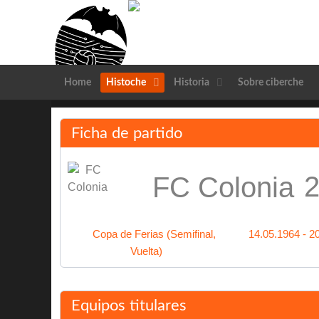
Home
Histoche
Historia
Sobre ciberche
Ficha de partido
2
FC Colonia
Copa de Ferias (Semifinal,
14.05.1964 - 2
Vuelta)
Equipos titulares