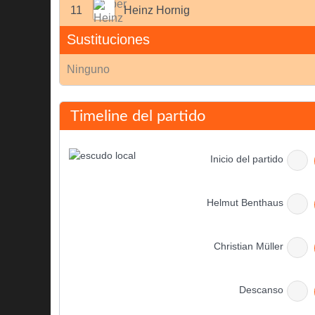
11
Heinz Hornig
Sustituciones
Ninguno
Timeline del partido
Inicio del partido
Helmut Benthaus
Christian Müller
Descanso