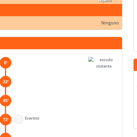
Ninguno
0'
32'
45'
Evaristo
72'