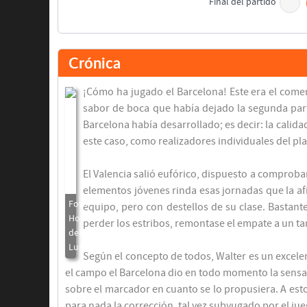
Final del partido
Crónica
¡Cómo ha jugado el Barcelona! Este era el come
sabor de boca que había dejado la segunda parte
Barcelona había desarrollado; es decir: la calid
este caso, como realizadores individuales del pla
El Valencia salió eufórico, dispuesto a comproba
elementos jóvenes rinda esas jornadas que la af
equipo, pero con destellos de su clase. Bastan
perder los estribos, remontase el empate a un ta
Según el concepto de todos, Walter es un excel
el campo el Barcelona dio en todo momento la sensa
sobre el marcador en cuanto se lo propusiera. A esto
para nada la corrección, tal vez subyugado por el jue