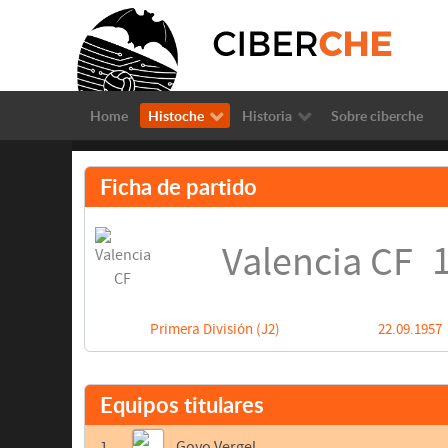
Home
Histoche
Historia
Sobre ciberche
Ficha de partido
1
Valencia CF
Primera División (J2)
22.09.1957
Equipos titulares
1
Goyo Vergel