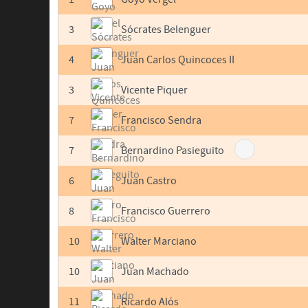
3
Sócrates Belenguer
4
Juan Carlos Quincoces II
3
Vicente Piquer
7
Francisco Sendra
7
Bernardino Pasieguito
6
Juan Castro
8
Francisco Guerrero
10
Walter Marciano
10
Juan Machado
11
Ricardo Alós