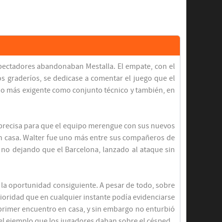
spectadores abandonaban Mestalla. El empate, con el
os graderíos, se dedicase a comentar el juego que el
nado más exigente como conjunto técnico y también, en
ue precisa para que el equipo merengue con sus nuevos
 en casa. Walter fue uno más entre sus compañeros de
 no dejando que el Barcelona, lanzado al ataque sin
la oportunidad consiguiente. A pesar de todo, sobre
oridad que en cualquier instante podía evidenciarse
l primer encuentro en casa, y sin embargo no enturbió
r el ejemplo que los jugadores daban sobre el césped.