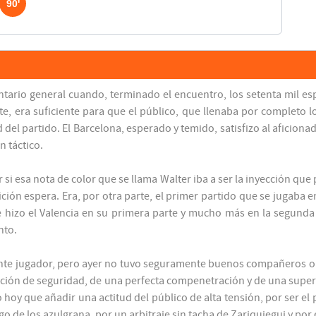
90'
ntario general cuando, terminado el encuentro, los setenta mil e
, era suficiente para que el público, que llenaba por completo l
ad del partido. El Barcelona, esperado y temido, satisfizo al aficio
n táctico.
r si esa nota de color que se llama Walter iba a ser la inyección q
ición espera. Era, por otra parte, el primer partido que se jugaba
te hizo el Valencia en su primera parte y mucho más en la segunda
nto.
ente jugador, pero ayer no tuvo seguramente buenos compañeros o 
ción de seguridad, de una perfecta compenetración y de una superi
 hoy que añadir una actitud del público de alta tensión, por ser e
go de los azulgrana, por un arbitraje sin tacha de Zariquiegui y po