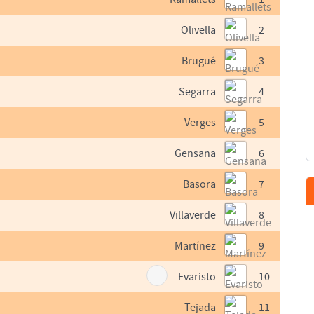
Olivella
2
Brugué
3
Segarra
4
Verges
5
Gensana
6
Basora
7
Villaverde
8
Martínez
9
Evaristo
10
Tejada
11