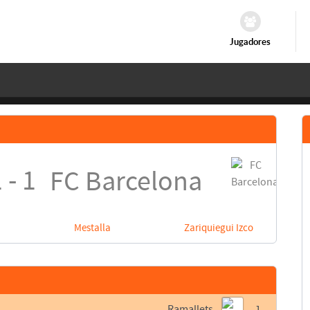
Jugadores
 - 1
FC Barcelona
Mestalla
Zariquiegui Izco
Ramallets
1