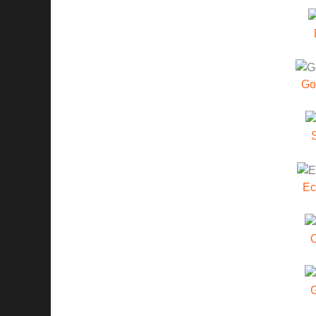
Go
Ec
O
G