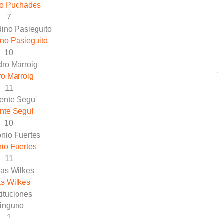
io Puchades
7
no Pasieguito
10
o Marroig
11
nte Seguí
10
io Fuertes
11
s Wilkes
ituciones
inguno
1