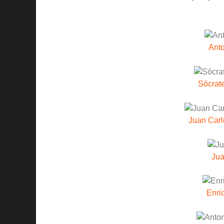
Anto
Sócrat
Juan Carl
Jua
Enri