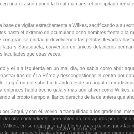
 en una ocasuón pudo la Real marcar si el precipitado remate
a base de vigilar estrechamente a Wilkes, sacrificando a su ex
antes hasta el extremo de acumular a ocho hombres frente a la 
y con gran serenidad ir devolviendo las pelotas llevadas hast
illaga y Sarasqueta, convertido en únicos delanteros perma
s facultades que otras veces.
o y el ala izquierda en un mal día, no sabia como abrir aque
strar tras de él a Pérez y descongestionar el centro por donde
te. Logró un gol soberbio tirando desde un ángulo cerradísimo y
ta entonces había trecho gala y más aún al ver como Wilkes, 
ndo al propio tiempo al flanco derecho de la delantera que aho
por Seguí, y con él, volvió la tranquilidad a los graderíos, mi
ón del otro contendiente, pero obtenida con apuros por el fallo 
do. Wilkes, en su reaparición, ha hecho unas cuantas jugadas 
© 1998 - 2026 Ciberche.net
que le han opuesto hasta ahora. Fuertes ha actuado mejor qu