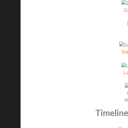
Zu
Sa
La
N
Timeline