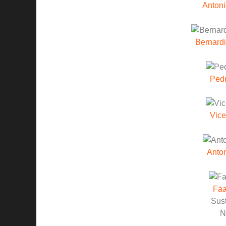
Anton
Bernardi
Pedr
Vice
Anton
Faa
Sust
N