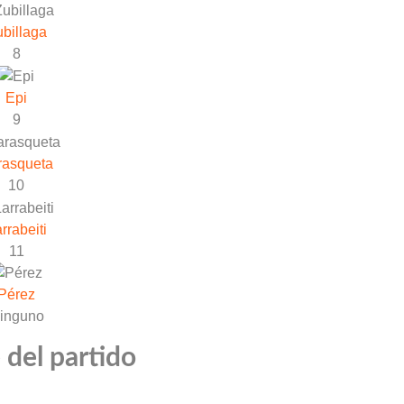
billaga
8
Epi
9
rasqueta
10
rrabeiti
11
Pérez
inguno
 del partido