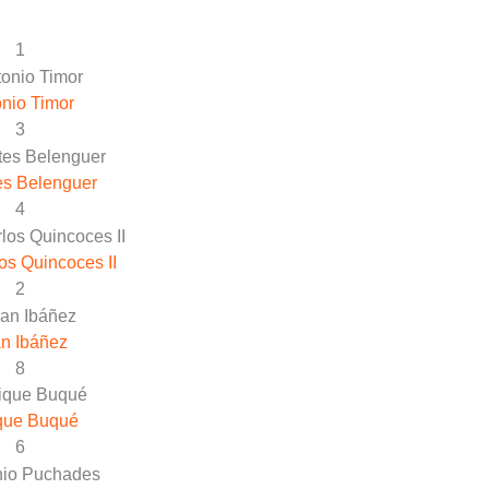
1
nio Timor
3
es Belenguer
4
os Quincoces II
2
n Ibáñez
8
que Buqué
6