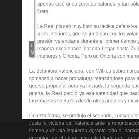
apenas tocó unos cuantos balones, y tan sólo
fuera.
La Real planeó muy bien su táctica defensiva 
a los interiores, que se juntaban con los vol
presión valenciana durante el primer tiempo 
manera escalonada hacerla llegar hasta Zub
interiores y Ontoria. Pero un Ontoria con meno
La delantera valenciana, con Wilkes sobremarcad
comenzó a hacer probaturas retrasándose para arra
que se proponía, pero ya iniciada la segunda par
puerta, la Real perdió ya esa serenidad que has
lanzaba sus saetazos desde otros ángulos y movie
De esta forma, se produjo el segundo, conseguido 
Justa la victoria del Valencia ante la renunciaci
tiempo y del ala izquierda dgrante todo el parti
encontrar en el futuro más dificultades de las 