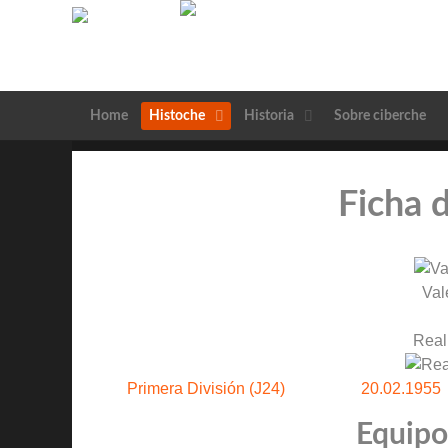
Home
Histoche
Historia
Sobre ciberche
Ficha 
Val
Real
Primera División (J24)
20.02.1955
Equipos