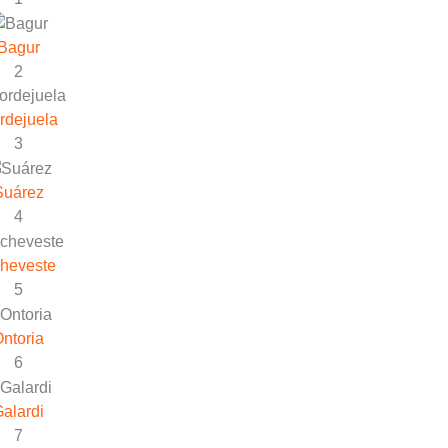
Bagur
2
rdejuela
3
Suárez
4
heveste
5
ntoria
6
alardi
7