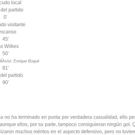
 del partido
0'
escanso
45'
s Wilkes
50'
í
Asist: Enrique Buqué
81'
 del partido
90'
cia no ha terminado en punta por verdadera casualidad, ello p
 aunque ellos, por su parte, tampoco consiguieran ningún gol. Q
ealizaron muchos méritos en el aspecto defensivo, pero no tuvi