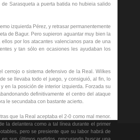
 de Sarasqueta a puerta batida no hubieia salido
tremo izquierda Pérez, y retrasar permanentemente
meta de Bagur. Pero supieron aguantar muy bien la
a ellos por los atacantes valencianos para de una
nentes y tan sólo en ocasiones les ayudaban los
l cerrojo o sistema defensivo de la Real. Wilkes
 se llevaba todo el juego, y consiguió, al fin, lo
 en la posición de interior izquierda. Forzada su
abandonando definitivamente el centro del ataque
ra le secundaba con bastante acierto.
entras que la Real aceptaba el 2-0 como mal menor.
de la delantera como a tal línea durante el primer
notables, pero se presiente que su labor habrá de
e en sus últimos partidos, procurando buscar una