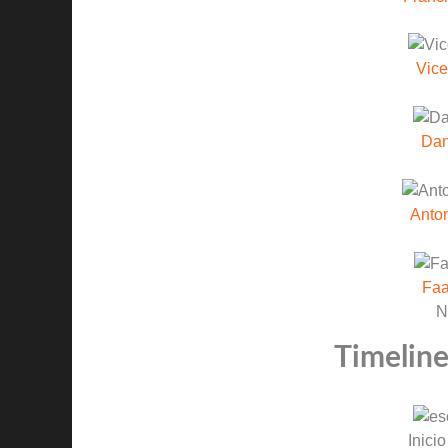
Vice
Dan
Anton
Faa
N
Timeline
Inicio