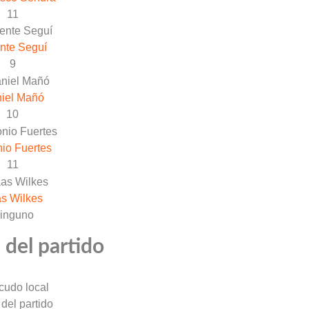
11
nte Seguí
9
iel Mañó
10
io Fuertes
11
s Wilkes
inguno
 del partido
 del partido