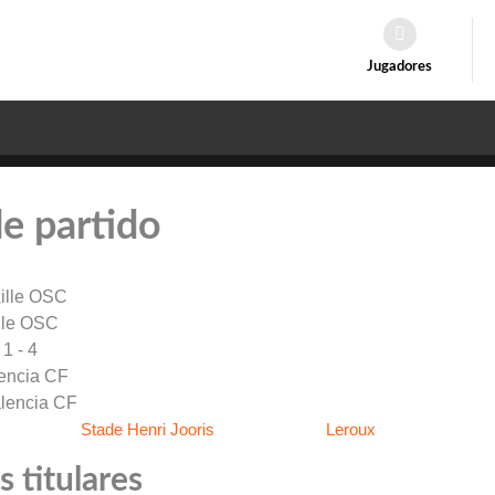
Jugadores
de partido
lle OSC
1 - 4
encia CF
Stade Henri Jooris
Leroux
 titulares