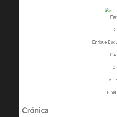
Faa
D
Enrique Buq
Faa
Bi
Vice
Final
Crónica