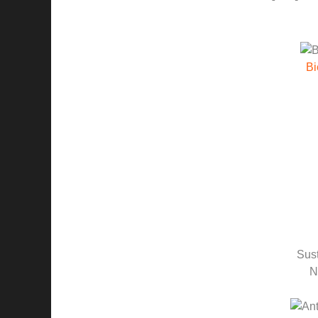
Bi
Sust
N