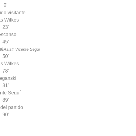
0'
s Wilkes
23'
escanso
45'
ué
Asist: Vicente Seguí
50'
s Wilkes
78'
eganski
81'
nte Seguí
89'
 del partido
90'