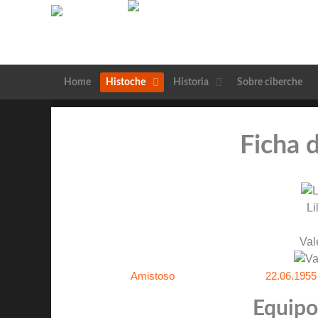
Home
Histoche
Historia
Sobre ciberche
Ficha 
Li
Val
Amistoso
22.06.1955
Equipos