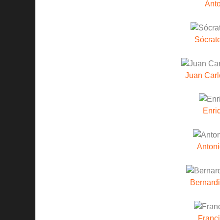
Anto
Sócrat
Juan Carl
Enri
Anton
Bernardi
Franc