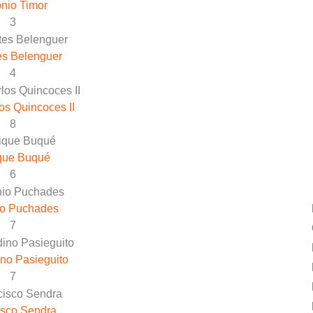
nio Timor
3
es Belenguer
4
os Quincoces II
8
que Buqué
6
io Puchades
7
no Pasieguito
7
isco Sendra