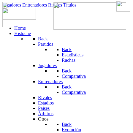
Jugadores
Entrenadores
Rivales
Títulos
Home
Histoche
Back
Partidos
Back
Estadísticas
Rachas
Jugadores
Back
Comparativa
Entrenadores
Back
Comparativa
Rivales
Estadios
Paises
Árbitros
Otros
Back
Evolución