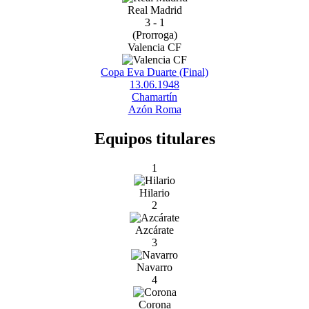
Real Madrid
3 - 1
(Prorroga)
Valencia CF
Copa Eva Duarte (Final)
13.06.1948
Chamartín
Azón Roma
Equipos titulares
1
Hilario
2
Azcárate
3
Navarro
4
Corona