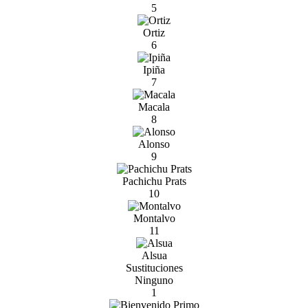
5
Ortiz
6
Ipiña
7
Macala
8
Alonso
9
Pachichu Prats
10
Montalvo
11
Alsua
Sustituciones
Ninguno
1