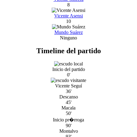
8
Vicente Asensi
10
Mundo Suárez
Ninguno
Timeline del partido
Inicio del partido
0'
Vicente Seguí
36'
Descanso
45'
Macala
50'
Inicio pr�rroga
90'
Montalvo
93'