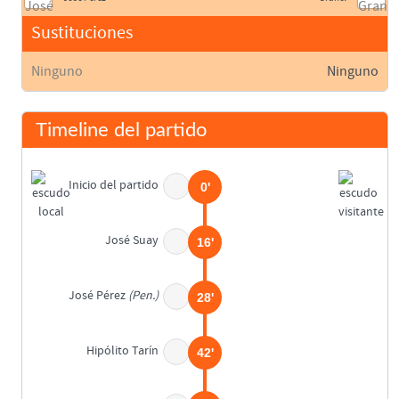
Sustituciones
Ninguno
Ninguno
Timeline del partido
Inicio del partido
0'
José Suay
16'
José Pérez
(Pen.)
28'
Hipólito Tarín
42'