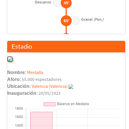
Descanso
45'
Granel
(Pen.)
65'
José Pérez
(Pen.)
75'
Estadio
Final del partido
90'
Nombre:
Mestalla
Aforo:
55.000 espectadores
Ubicación:
Valencia (Valencia)
Inauguración:
20/05/1923