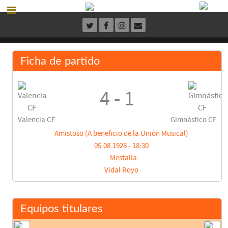
Ficha de partido
4 - 1
Valencia CF
Gimnástico CF
Amistoso (A beneficio de la Unión Musical)
05.08.1928 - 18:30
Mestalla
Vidal Royo
Equipos titulares