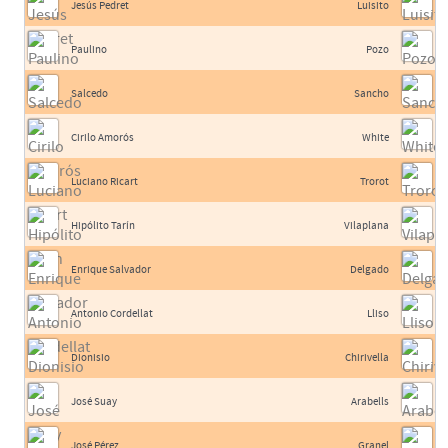
Jesús Pedret
Luisito
Paulino
Pozo
Salcedo
Sancho
Cirilo Amorós
White
Luciano Ricart
Trorot
Hipólito Tarín
Vilaplana
Enrique Salvador
Delgado
Antonio Cordellat
Lliso
Dionisio
Chirivella
José Suay
Arabells
José Pérez
Granel