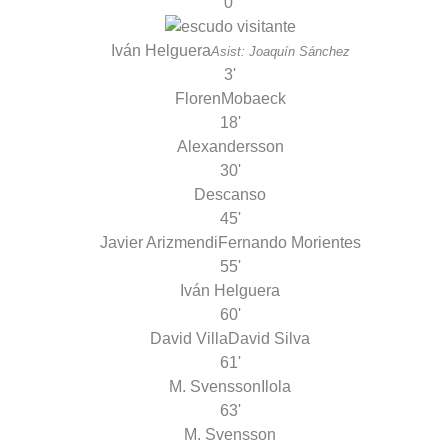
0'
Iván Helguera
Asist: Joaquín Sánchez
3'
Floren
Mobaeck
18'
Alexandersson
30'
Descanso
45'
Javier Arizmendi
Fernando Morientes
55'
Iván Helguera
60'
David Villa
David Silva
61'
M. Svensson
Ilola
63'
M. Svensson