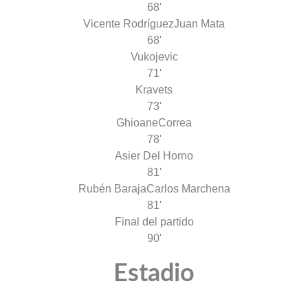
68'
Vicente Rodríguez
Juan Mata
68'
Vukojevic
71'
Kravets
73'
Ghioane
Correa
78'
Asier Del Horno
81'
Rubén Baraja
Carlos Marchena
81'
Final del partido
90'
Estadio