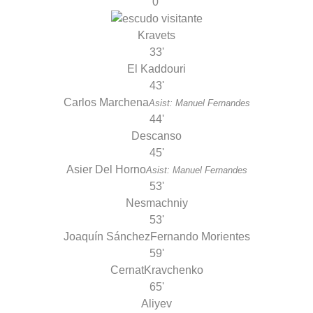
0'
Kravets
33'
El Kaddouri
43'
Carlos Marchena
Asist: Manuel Fernandes
44'
Descanso
45'
Asier Del Horno
Asist: Manuel Fernandes
53'
Nesmachniy
53'
Joaquín Sánchez
Fernando Morientes
59'
Cernat
Kravchenko
65'
Aliyev