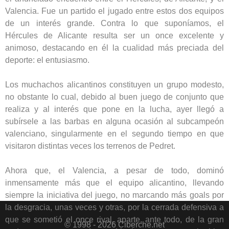
Valencia. Fue un partido el jugado entre estos dos equipos
de un interés grande. Contra lo que suponíamos, el
Hércules de Alicante resulta ser un once excelente y
animoso, destacando en él la cualidad más preciada del
deporte: el entusiasmo.
Los muchachos alicantinos constituyen un grupo modesto,
no obstante lo cual, debido al buen juego de conjunto que
realiza y al interés que pone en la lucha, ayer llegó a
subírsele a las barbas en alguna ocasión al subcampeón
valenciano, singularmente en el segundo tiempo en que
visitaron distintas veces los terrenos de Pedret.
Ahora que, el Valencia, a pesar de todo, dominó
inmensamente más que el equipo alicantino, llevando
siempre la iniciativa del juego, no marcando más goals por
la desgracia, unas veces y otras, por la cerrada defensiva a
que se sometió el once rival, aparte, ante todo, de la gran
© 1998 - 2026 Ciberche.net