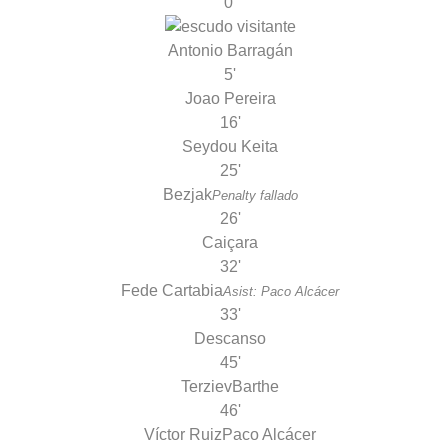
0'
Antonio Barragán
5'
Joao Pereira
16'
Seydou Keita
25'
Bezjak
Penalty fallado
26'
Caiçara
32'
Fede Cartabia
Asist: Paco Alcácer
33'
Descanso
45'
Terziev
Barthe
46'
Víctor Ruiz
Paco Alcácer