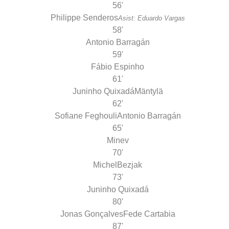
56'
Philippe Senderos
Asist: Eduardo Vargas
58'
Antonio Barragán
59'
Fábio Espinho
61'
Juninho Quixadá
Mäntylä
62'
Sofiane Feghouli
Antonio Barragán
65'
Minev
70'
Michel
Bezjak
73'
Juninho Quixadá
80'
Jonas Gonçalves
Fede Cartabia
87'