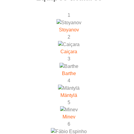
1
Stoyanov
2
Caiçara
3
Barthe
4
Mäntylä
5
Minev
6