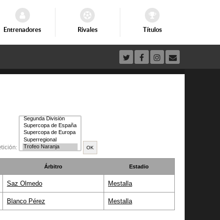
Entrenadores
Rivales
Títulos
tición:
Árbitro
Estadio
Saz Olmedo
Mestalla
Blanco Pérez
Mestalla