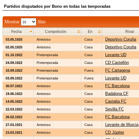
Partidos disputados por Bono en todas las temporadas
Mostrar
filas
Fecha
Competición
En
Rival
Deportivo Coruña
03.05.1925
Amistoso
Casa
Deportivo Coruña
02.05.1925
Amistoso
Casa
Levante UD
01.10.1922
Pretemporada
Casa
CD Castellón
24.09.1922
Pretemporada
Casa
FC Cartagena
10.09.1922
Pretemporada
Fuera
Levante UD
03.09.1922
Pretemporada
Fuera
FC Barcelona
30.07.1922
Amistoso
Casa
Badalona CF
19.06.1922
Amistoso
Casa
Castalia FC
14.05.1922
Amistoso
Casa
Sevilla FC
22.03.1922
Amistoso
Casa
FC Barcelona
26.02.1922
Amistoso
Casa
Levante de Murcia
27.03.1921
Amistoso
Casa
CD Júpiter
23.03.1921
Amistoso
Casa