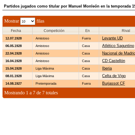
Partidos jugados como titular por Manuel Monleón en la temporada 1
Mostrar
filas
Fecha
Competición
En
Rival
Levante UD
12.07.1928
Amistoso
Fuera
Atlético Saguntino
06.05.1928
Amistoso
Casa
Nacional de Madri
22.04.1928
Amistoso
Casa
CD Castellón
16.04.1928
Amistoso
Casa
Iberia
15.04.1928
Liga Máxima
Casa
Celta de Vigo
08.01.1928
Liga Máxima
Casa
Burjassot CF
14.08.1927
Pretemporada
Fuera
Mostrando 1 a 7 de 7 totales