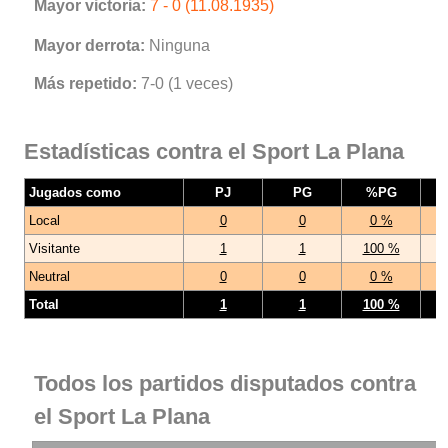
Mayor victoria:
7 - 0 (11.08.1935)
Mayor derrota:
Ninguna
Más repetido:
7-0 (1 veces)
Estadísticas contra el Sport La Plana
Jugados como
PJ
PG
%PG
Local
0
0
0 %
Visitante
1
1
100 %
Neutral
0
0
0 %
Total
1
1
100 %
Todos los partidos disputados contra
el Sport La Plana