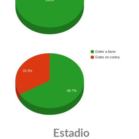
100%
Goles a favor
Goles en contra
33.3%
66.7%
Estadio