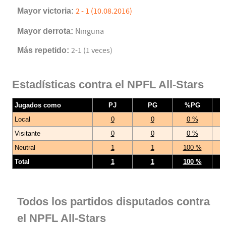
Mayor victoria:
2 - 1 (10.08.2016)
Mayor derrota:
Ninguna
Más repetido:
2-1 (1 veces)
Estadísticas contra el NPFL All-Stars
Jugados como
PJ
PG
%PG
Local
0
0
0 %
Visitante
0
0
0 %
Neutral
1
1
100 %
Total
1
1
100 %
Todos los partidos disputados contra
el NPFL All-Stars