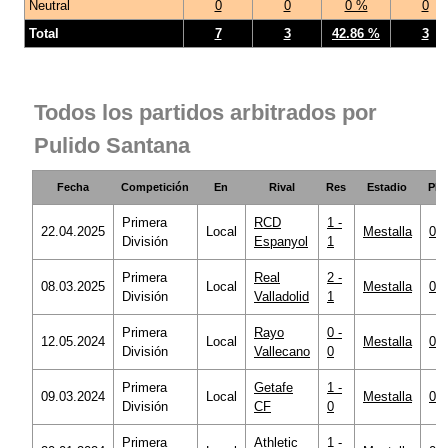
Neutral
0
0
0 %
0
Total
7
3
42.86 %
3
Todos los partidos arbitrados por
Pulido Santana
Fecha
Competición
En
Rival
Res
Estadio
PF
Primera
RCD
1 -
22.04.2025
Local
Mestalla
0
División
Espanyol
1
Primera
Real
2 -
08.03.2025
Local
Mestalla
0
División
Valladolid
1
Primera
Rayo
0 -
12.05.2024
Local
Mestalla
0
División
Vallecano
0
Primera
Getafe
1 -
09.03.2024
Local
Mestalla
0
División
CF
0
Primera
Athletic
1 -