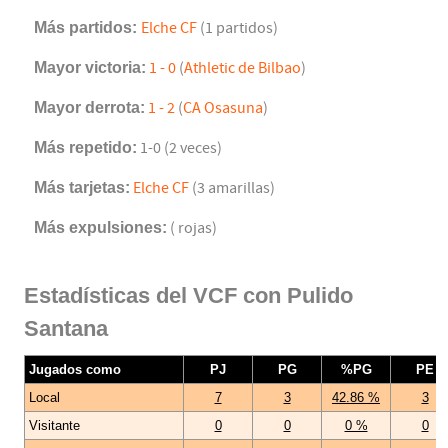
Más partidos:
Elche CF
(1 partidos)
Mayor victoria:
1 - 0
(
Athletic de Bilbao
)
Mayor derrota:
1 - 2
(
CA Osasuna
)
Más repetido:
1-0 (2 veces)
Más tarjetas:
Elche CF
(3 amarillas)
Más expulsiones:
( rojas)
Estadísticas del VCF con Pulido
Santana
Jugados como
PJ
PG
%PG
PE
Local
7
3
42.86 %
3
Visitante
0
0
0 %
0