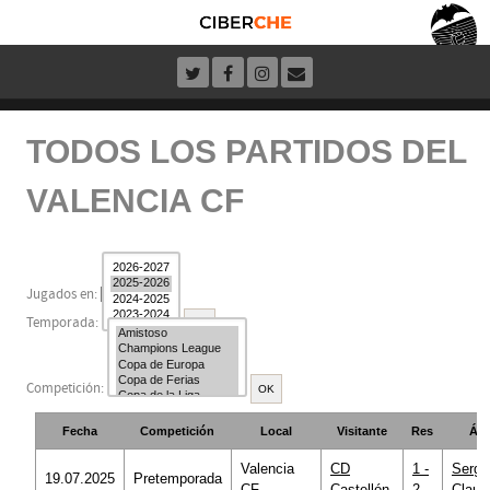
TODOS LOS PARTIDOS DEL
VALENCIA CF
Jugados en:
Temporada:
Competición:
Fecha
Competición
Local
Visitante
Res
Árb
Valencia
CD
1 -
Sergi
19.07.2025
Pretemporada
CF
Castellón
2
Claud