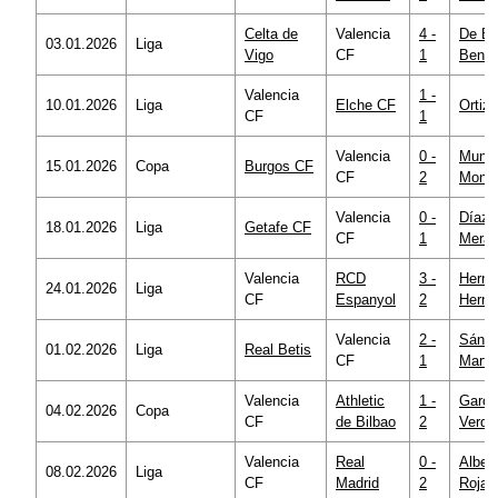
Celta de
Valencia
4 -
De Bu
03.01.2026
Liga
Vigo
CF
1
Bengo
Valencia
1 -
10.01.2026
Liga
Elche CF
Ortiz 
CF
1
Valencia
0 -
Munu
15.01.2026
Copa
Burgos CF
CF
2
Monte
Valencia
0 -
Díaz 
18.01.2026
Liga
Getafe CF
CF
1
Mera
Valencia
RCD
3 -
Herná
24.01.2026
Liga
CF
Espanyol
2
Herná
Valencia
2 -
Sánc
01.02.2026
Liga
Real Betis
CF
1
Martí
Valencia
Athletic
1 -
Garcí
04.02.2026
Copa
CF
de Bilbao
2
Verdu
Valencia
Real
0 -
Alber
08.02.2026
Liga
CF
Madrid
2
Rojas