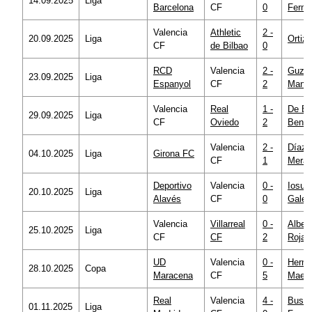
14.09.2025
Liga
Barcelona
CF
0
Ferná
Valencia
Athletic
2 -
20.09.2025
Liga
Ortiz 
CF
de Bilbao
0
RCD
Valencia
2 -
Guzm
23.09.2025
Liga
Espanyol
CF
2
Mansi
Valencia
Real
1 -
De Bu
29.09.2025
Liga
CF
Oviedo
2
Bengo
Valencia
2 -
Díaz 
04.10.2025
Liga
Girona FC
CF
1
Mera
Deportivo
Valencia
0 -
Iosu
20.10.2025
Liga
Alavés
CF
0
Galec
Valencia
Villarreal
0 -
Alber
25.10.2025
Liga
CF
CF
2
Rojas
UD
Valencia
0 -
Herná
28.10.2025
Copa
Maracena
CF
5
Maes
Real
Valencia
4 -
Busqu
01.11.2025
Liga