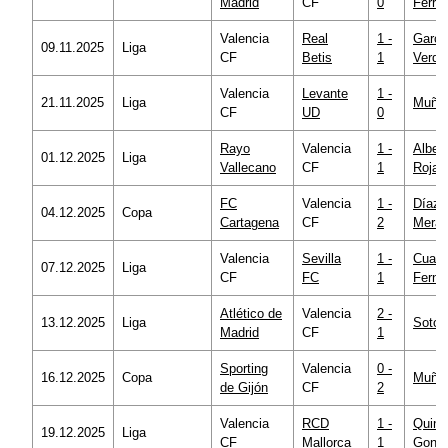
Madrid
CF
0
Ferrer
Valencia
Real
1 -
Garcí
09.11.2025
Liga
CF
Betis
1
Verdu
Valencia
Levante
1 -
21.11.2025
Liga
Muñiz
CF
UD
0
Rayo
Valencia
1 -
Alber
01.12.2025
Liga
Vallecano
CF
1
Rojas
FC
Valencia
1 -
Díaz 
04.12.2025
Copa
Cartagena
CF
2
Mera
Valencia
Sevilla
1 -
Cuadr
07.12.2025
Liga
CF
FC
1
Ferná
Atlético de
Valencia
2 -
13.12.2025
Liga
Soto 
Madrid
CF
1
Sporting
Valencia
0 -
16.12.2025
Copa
Muñiz
de Gijón
CF
2
Valencia
RCD
1 -
Quint
19.12.2025
Liga
CF
Mallorca
1
Gonzá