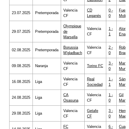
Valencia
CD
0 -
Fuent
23.07.2025
Pretemporada
CF
Leganés
0
Molin
Olympique
Valencia
1 -
Alons
29.07.2025
Pretemporada
de
CF
1
Ena
Marsella
Borussia
Valencia
2 -
Robin
02.08.2025
Pretemporada
M'gladbach
CF
0
Braun
Valencia
3 -
Martí
09.08.2025
Naranja
Torino FC
CF
0
Munu
Valencia
Real
1 -
Sánc
16.08.2025
Liga
CF
Sociedad
1
Martí
CA
Valencia
1 -
Gil
24.08.2025
Liga
Osasuna
CF
0
Manz
Valencia
Getafe
3 -
Herná
29.08.2025
Liga
CF
CF
0
Maes
FC
Valencia
6 -
Cuadr