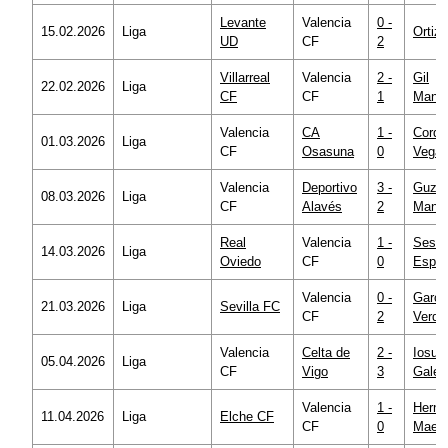
Levante
Valencia
0 -
15.02.2026
Liga
Ortiz 
UD
CF
2
Villarreal
Valencia
2 -
Gil
22.02.2026
Liga
CF
CF
1
Manz
Valencia
CA
1 -
Corde
01.03.2026
Liga
CF
Osasuna
0
Vega
Valencia
Deportivo
3 -
Guzm
08.03.2026
Liga
CF
Alavés
2
Mansi
Real
Valencia
1 -
Sesm
14.03.2026
Liga
Oviedo
CF
0
Espin
Valencia
0 -
Garcí
21.03.2026
Liga
Sevilla FC
CF
2
Verdu
Valencia
Celta de
2 -
Iosu
05.04.2026
Liga
CF
Vigo
3
Galec
Valencia
1 -
Herná
11.04.2026
Liga
Elche CF
CF
0
Maes