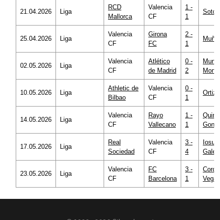
RCD
Valencia
1 -
21.04.2026
Liga
Soto 
Mallorca
CF
1
Valencia
Girona
2 -
25.04.2026
Liga
Muñiz
CF
FC
1
Valencia
Atlético
0 -
Munu
02.05.2026
Liga
CF
de Madrid
2
Monte
Athletic de
Valencia
0 -
10.05.2026
Liga
Ortiz 
Bilbao
CF
1
Valencia
Rayo
1 -
Quint
14.05.2026
Liga
CF
Vallecano
1
Gonzá
Real
Valencia
3 -
Iosu
17.05.2026
Liga
Sociedad
CF
4
Galec
Valencia
FC
3 -
Corde
23.05.2026
Liga
CF
Barcelona
1
Vega