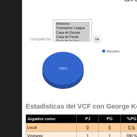
Competición:
Ganados
100%
Estadísticas del VCF con George K
Jugados como
PJ
PG
%PG
Local
0
0
0 %
Visitante
1
1
100 