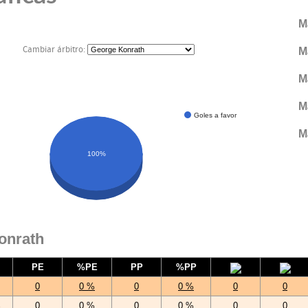
M
Cambiar árbitro:
M
M
M
Goles a favor
M
100%
onrath
PE
%PE
PP
%PP
0
0 %
0
0 %
0
0
%
0
0 %
0
0 %
0
0