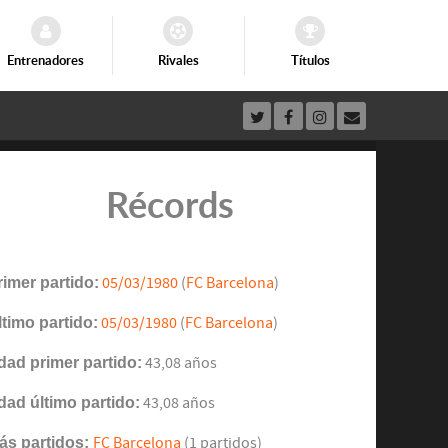
Entrenadores
Rivales
Títulos
Récords
rimer partido:
05/03/1980
(
FC Barcelona
)
ltimo partido:
05/03/1980
(
FC Barcelona
)
dad primer partido:
43,08 años
dad último partido:
43,08 años
ás partidos:
FC Barcelona
(1 partidos)