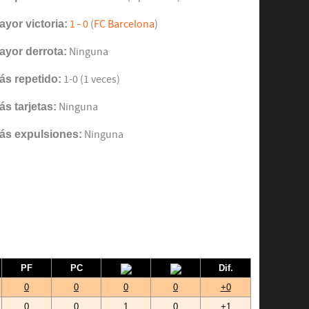
ayor victoria:
1 - 0
(
FC Barcelona
)
ayor derrota:
Ninguna
ás repetido:
1-0 (1 veces)
ás tarjetas:
Ninguna
ás expulsiones:
Ninguna
PF
PC
Dif.
0
0
0
0
+0
0
0
1
0
+1