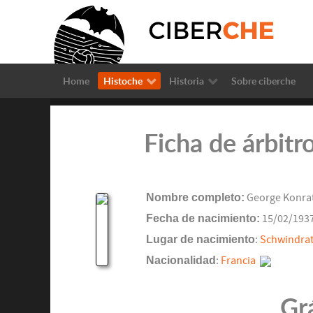
Home
Histoche
Historia
Sobre ciberche
Ficha de árbit
Nombre completo:
George Konra
Fecha de nacimiento:
15/02/193
Lugar de nacimiento
:
Schwindra
Nacionalidad
:
Francia
Gr