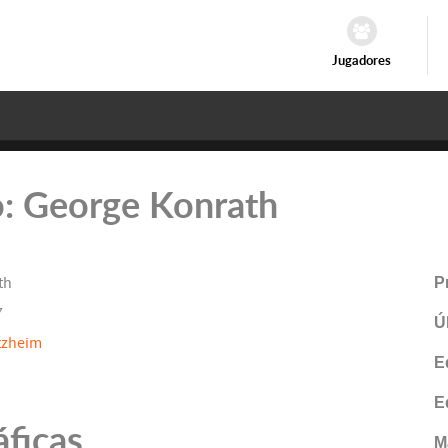
Jugadores
ro: George Konrath
th
P
7
Ú
tzheim
E
E
áficas
M