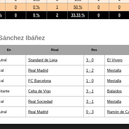
0
0 %
1
50 %
0
0
%
0
0 %
2
33.33 %
0
0
 Sánchez Ibáñez
En
Rival
Res
tral
Standard de Lieja
3 - 0
El Vivero
cal
Real Madrid
1 - 2
Mestalla
cal
FC Barcelona
1 - 0
Mestalla
itante
Celta de Vigo
3 - 1
Balaídos
cal
Real Sociedad
3 - 1
Mestalla
tral
Real Madrid
0 - 3
Ramón de Ca