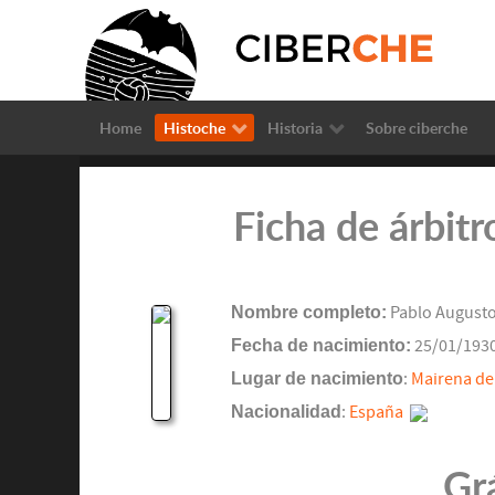
Home
Histoche
Historia
Sobre ciberche
Ficha de árbit
Nombre completo:
Pablo Augusto
Fecha de nacimiento:
25/01/193
Lugar de nacimiento
:
Mairena del
Nacionalidad
:
España
Gr