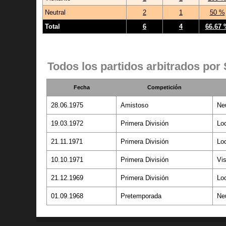
Neutral
2
1
50 %
Total
6
4
66.67 
Todos los partidos arbitrados por
Fecha
Competición
28.06.1975
Amistoso
Neu
19.03.1972
Primera División
Lo
21.11.1971
Primera División
Lo
10.10.1971
Primera División
Vis
21.12.1969
Primera División
Lo
01.09.1968
Pretemporada
Neu