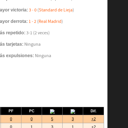
ayor victoria:
3 - 0
(
Standard de Lieja
)
ayor derrota:
1 - 2
(
Real Madrid
)
ás repetido:
3-1 (2 veces)
ás tarjetas:
Ninguna
ás expulsiones:
Ninguna
PF
PC
Dif.
0
0
5
3
+2
0
1
3
1
+2