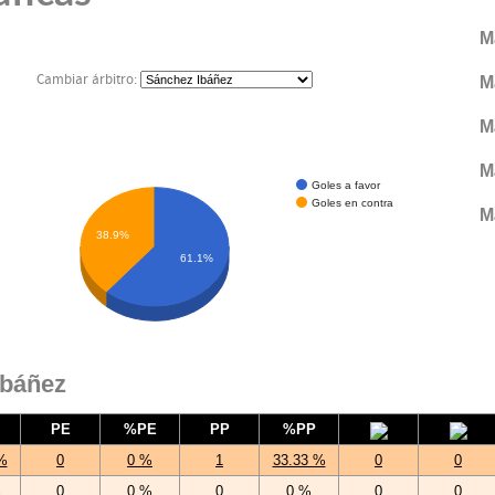
M
Cambiar árbitro:
M
M
M
Goles a favor
Goles en contra
M
38.9%
61.1%
Ibáñez
PE
%PE
PP
%PP
%
0
0 %
1
33.33 %
0
0
%
0
0 %
0
0 %
0
0