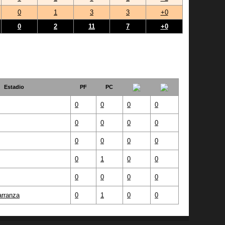
0
1
3
3
+0
0
2
11
7
+0
Estadio
PF
PC
0
0
0
0
0
0
0
0
0
0
0
0
0
1
0
0
0
0
0
0
rranza
0
1
0
0