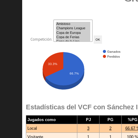
Competición:
Ganados
Perdidos
33.3%
66.7%
Estadísticas del VCF con Sánchez 
Jugados como
PJ
PG
%PG
Local
3
2
66.67 
Visitante
1
1
100 