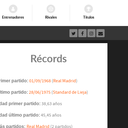
Entrenadores
Rivales
Títulos
Récords
rimer partido:
01/09/1968
(
Real Madrid
)
ltimo partido:
28/06/1975
(
Standard de Lieja
)
dad primer partido:
38,63 años
dad último partido:
45,45 años
ás partidos:
Real Madrid
(2 partidos)