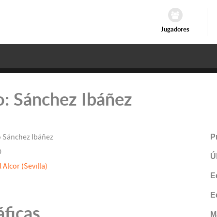
Jugadores
ro: Sánchez Ibáñez
 Sánchez Ibáñez
P
0
Ú
 Alcor (Sevilla)
E
E
áficas
M