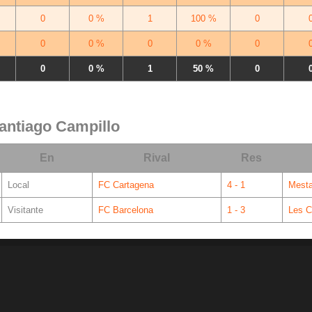
0
0 %
1
100 %
0
0
0 %
0
0 %
0
0
0 %
1
50 %
0
Santiago Campillo
En
Rival
Res
Local
FC Cartagena
4 - 1
Mesta
Visitante
FC Barcelona
1 - 3
Les C