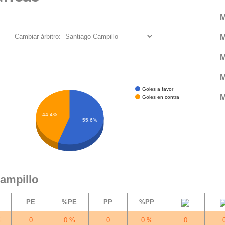
M
Cambiar árbitro:
M
M
M
Goles a favor
M
Goles en contra
44.4%
55.6%
Campillo
PE
%PE
PP
%PP
%
0
0 %
0
0 %
0