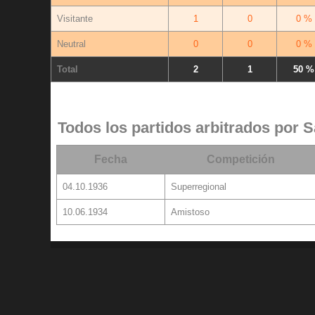
Visitante
1
0
0 %
Neutral
0
0
0 %
Total
2
1
50 %
Todos los partidos arbitrados por 
Fecha
Competición
04.10.1936
Superregional
10.06.1934
Amistoso