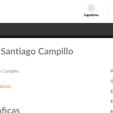
Jugadores
: Santiago Campillo
o Campillo
P
Ú
urcia)
E
E
ficas
M