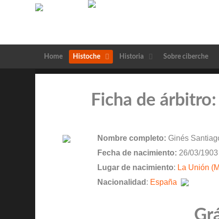
Home
Histoche
Historia
Sobre ciberche
Ficha de árbitro
Nombre completo:
Ginés Santiag
Fecha de nacimiento:
26/03/1903
Lugar de nacimiento
:
La Unión (M
Nacionalidad
:
España
Grá