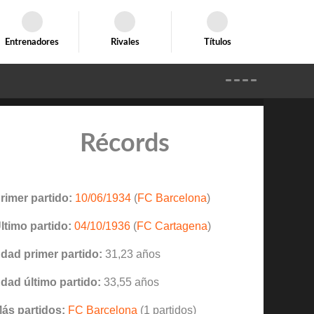
Entrenadores
Rivales
Títulos
Récords
rimer partido:
10/06/1934
(
FC Barcelona
)
ltimo partido:
04/10/1936
(
FC Cartagena
)
dad primer partido:
31,23 años
dad último partido:
33,55 años
ás partidos:
FC Barcelona
(1 partidos)