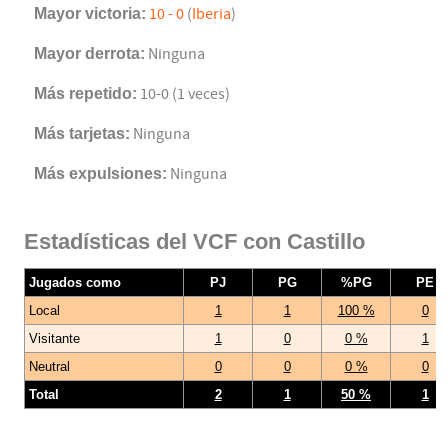
Mayor victoria:
10 - 0
(
Iberia
)
Mayor derrota:
Ninguna
Más repetido:
10-0 (1 veces)
Más tarjetas:
Ninguna
Más expulsiones:
Ninguna
Estadísticas del VCF con Castillo
Jugados como
PJ
PG
%PG
PE
Local
1
1
100 %
0
Visitante
1
0
0 %
1
Neutral
0
0
0 %
0
Total
2
1
50 %
1