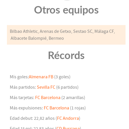
Otros equipos
Bilbao Athletic, Arenas de Getxo, Sestao SC, Málaga CF,
Albacete Balompié, Bermeo
Récords
Mís goles:
Almenara FB
(3 goles)
Más partidos:
Sevilla FC
(6 partidos)
Más tarjetas:
FC Barcelona
(2 amarillas)
Más expulsiones:
FC Barcelona
(1 rojas)
Edad debut: 22,82 años (
FC Andorra
)
Edad 1º gol: 22,83 años (
CD Burriana
)