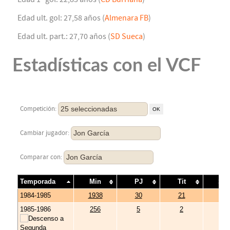
Edad ult. gol: 27,58 años (
Almenara FB
)
Edad ult. part.: 27,70 años (
SD Sueca
)
Estadísticas con el VCF
25 seleccionadas
Competición:
Jon García
Cambiar jugador:
Jon García
Comparar con:
Temporada
Min
PJ
Tit
Su
1984-1985
1938
30
21
9
1985-1986
256
5
2
3