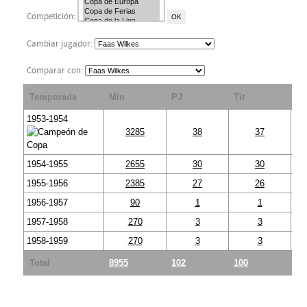
Competición:
Cambiar jugador:
Comparar con:
Temporada
Min
PJ
Tit
S
1953-1954
3285
38
37
1954-1955
2655
30
30
1955-1956
2385
27
26
1956-1957
90
1
1
1957-1958
270
3
3
1958-1959
270
3
3
Total
8955
102
100
2