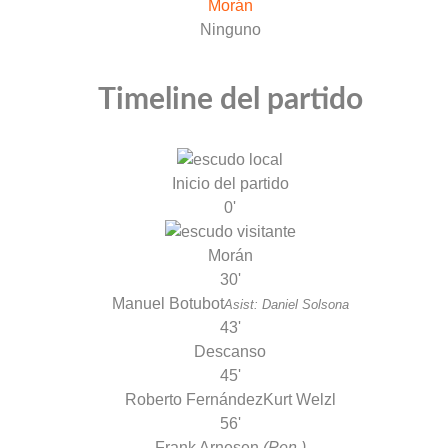
Morán
Ninguno
Timeline del partido
Inicio del partido
0'
Morán
30'
Manuel Botubot
Asist: Daniel Solsona
43'
Descanso
45'
Roberto Fernández
Kurt Welzl
56'
Frank Arnesen
(Pen.)