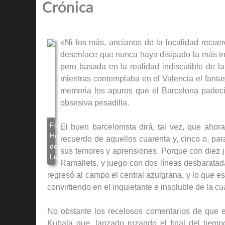
Crónica
«Ni los más, ancianos de la localidad recuer
desenlace que nunca haya disipado la más int
pero basada en la realidad indiscutible de l
mientras contemplaba en el Valencia el fanta
memoria los apuros que el Barcelona padeció
obsesiva pesadilla.
El buen barcelonista dirá, tal vez, que ah
recuerdo de aquellos cuarenta y, cinco o, pa
sus temores y aprensiones. Porque con diez j
Ramallets, y juego con dos líneas desbaratada
regresó al campo el central azulgrana, y lo que es
convirtiendo en el inquietante e insoluble de la cu
No obstante los recelosos comentarios de que e
Kubala que, lanzado rozando el final del tiemp