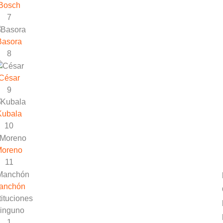
Bosch
7
Basora
8
César
9
Kubala
10
Moreno
11
anchón
ituciones
inguno
1