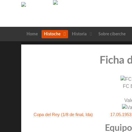
Home
Histoche
Historia
Sobre ciberche
Ficha 
FC 
Val
Copa del Rey (1/8 de final, Ida)
17.05.1953
Equipos