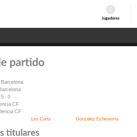
Jugadores
de partido
Barcelona
5 - 0
encia CF
Les Corts
González Echeverría
 titulares