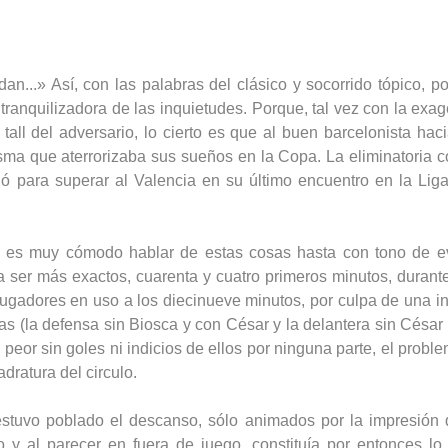
dan...» Así, con las palabras del clásico y socorrido tópico,
ranquilizadora de las inquietudes. Porque, tal vez con la exag
a tall del adversario, lo cierto es que al buen barcelonista h
sma que aterrorizaba sus sueños en la Copa. La eliminatoria c
 para superar al Valencia en su último encuentro en la Liga
ora es muy cómodo hablar de estas cosas hasta con tono de 
ra ser más exactos, cuarenta y cuatro primeros minutos, durant
ugadores en uso a los diecinueve minutos, por culpa de una ino
s (la defensa sin Biosca y con César y la delantera sin César 
 peor sin goles ni indicios de ellos por ninguna parte, el prob
adratura del circulo.
stuvo poblado el descanso, sólo animados por la impresión q
o y al parecer en fuera de juego, constituía por entonces lo