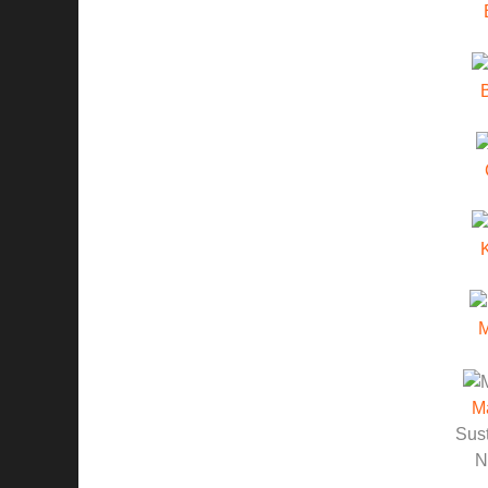
M
Sust
N