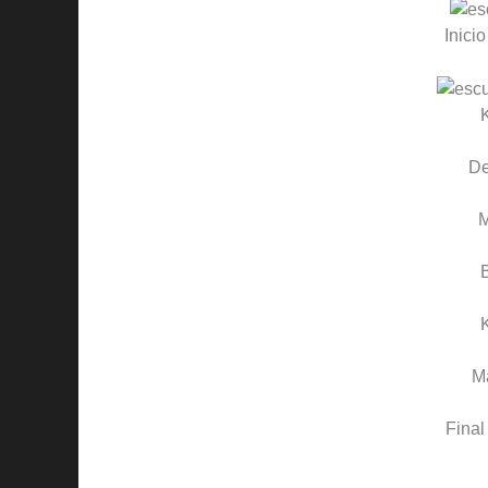
Inicio
D
M
Final