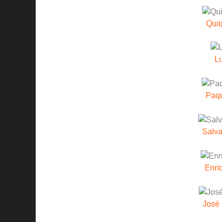
Quiq
Lu
Paqu
Salv
Enri
José