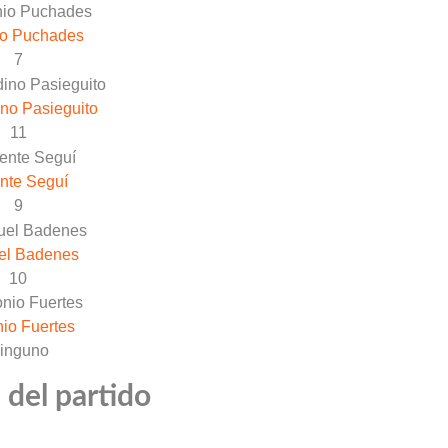
io Puchades
7
no Pasieguito
11
nte Seguí
9
el Badenes
10
io Fuertes
inguno
 del partido