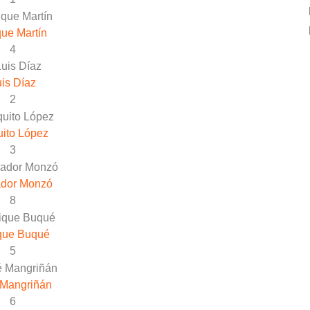
ue Martín
4
is Díaz
2
ito López
3
ador Monzó
8
que Buqué
5
 Mangriñán
6