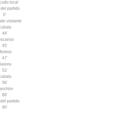
 del partido
0'
Kubala
44'
escanso
45'
Moreno
47'
Basora
52'
Kubala
56'
anchón
88'
 del partido
90'