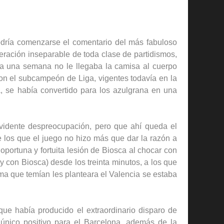
 podría comenzarse el comentario del más fabuloso
eración inseparable de toda clase de partidismos,
acia una semana no le llegaba la camisa al cuerpo
on el subcampeón de Liga, vigentes todavía en la
, se había convertido para los azulgrana en una
evidente despreocupación, pero que ahí queda el
e los que el juego no hizo más que dar la razón a
portuna y fortuita lesión de Biosca al chocar con
y con Biosca) desde los treinta minutos, a los que
lema que temían les planteara el Valencia se estaba
ue había producido el extraordinario disparo de
 único positivo para el Barcelona, además de la