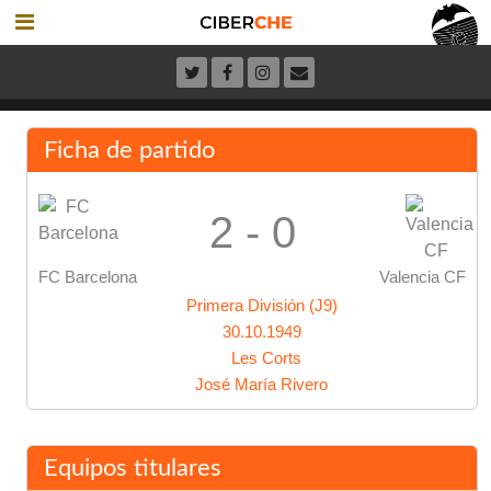
Ficha de partido
2 - 0
FC Barcelona
Valencia CF
Primera División (J9)
30.10.1949
Les Corts
José María Rivero
Equipos titulares