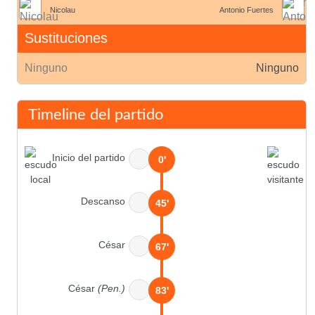
Nicolau
Antonio Fuertes
Sustituciones
Ninguno
Ninguno
Timeline del partido
Inicio del partido
0'
Descanso
45'
César
67'
César
(Pen.)
83'