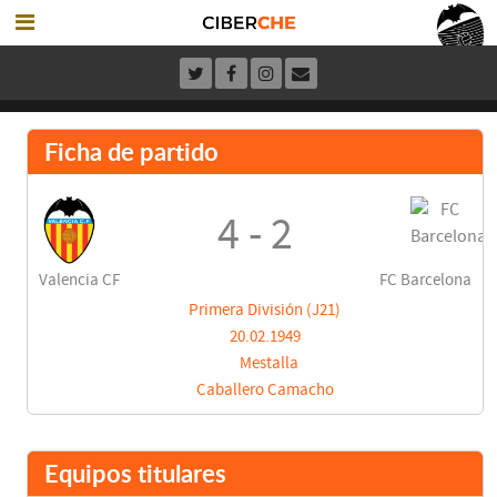
Ficha de partido
4 - 2
Valencia CF
FC Barcelona
Primera División (J21)
20.02.1949
Mestalla
Caballero Camacho
Equipos titulares