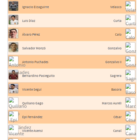
Ignacio Eizaguirre
Velasco
Luis Díaz
Curta
Álvaro Pérez
Calo
Salvador Monzó
Gonzalvo
Antonio Puchades
Gonzalvo II
Bernardino Pasieguito
Sagrera
Vicente Seguí
Basora
Quiliano Gago
Marcos Aureli
Epi Fernández
César
Vicente Asensi
Canal