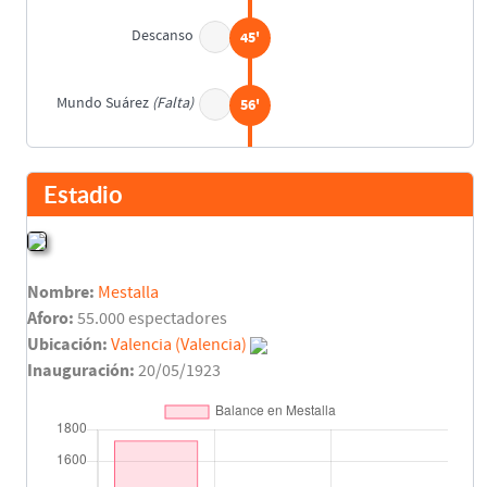
Descanso
45'
Mundo Suárez
(Falta)
56'
Basora
69'
Estadio
Vicente Seguí
75'
Asist: Quiliano Gago
Nombre:
Mestalla
Final del partido
90'
Aforo:
55.000 espectadores
Ubicación:
Valencia (Valencia)
Inauguración:
20/05/1923