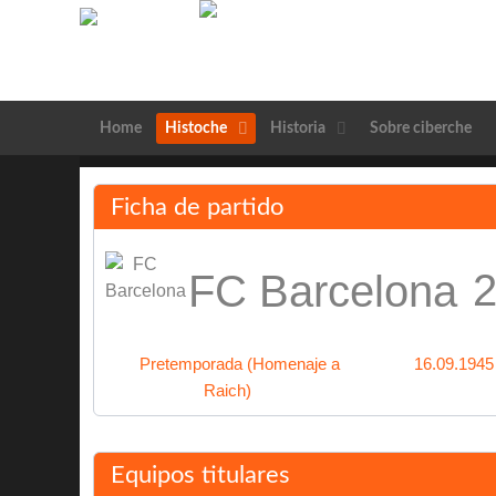
Home
Histoche
Historia
Sobre ciberche
Ficha de partido
2
FC Barcelona
Pretemporada (Homenaje a
16.09.1945
Raich)
Equipos titulares