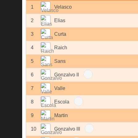
1
Velasco
2
Elias
3
Curta
4
Raich
5
Sans
6
Gonzalvo II
7
Valle
8
Escola
9
Martin
10
Gonzalvo III