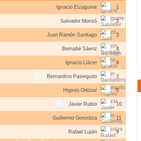
Ignacio Eizaguirre
1
Salvador Monzó
3
Juan Ramón Santiago
3
Bernabé Sáenz
4
Ignacio Llácer
6
Bernardino Pasieguito
7
Higinio Ortúzar
5
Javier Rubio
10
Guillermo Gorostiza
11
Rafael Luján
9