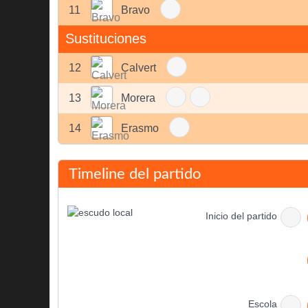
11
Bravo
Sustituciones
12
Calvert
13
Morera
14
Erasmo
Timeline del partido
Inicio del partido
Escola