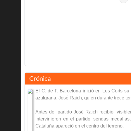
Calvert
Gonzalvo II
Crónica
El C. de F. Barcelona inició en Les Corts su
Descanso
azulgrana, José Raich, quien durante trece t
Erasmo
Antes del partido José Raich recibió, visib
Bravo
intervinieron en el partido, sendas medall
Cataluña apareció en el centro del terreno.
Morera