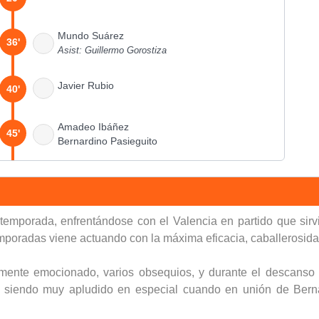
Mundo Suárez
36'
Asist: Guillermo Gorostiza
Javier Rubio
40'
Amadeo Ibáñez
45'
Bernardino Pasieguito
45'
 temporada, enfrentándose con el Valencia en partido que sirv
45'
emporadas viene actuando con la máxima eficacia, caballerosida
45'
lemente emocionado, varios obsequios, y durante el descanso
as, siendo muy apludido en especial cuando en unión de Bern
45'