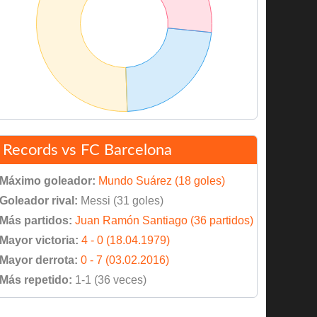
Records vs FC Barcelona
Máximo goleador:
Mundo Suárez (18 goles)
Goleador rival:
Messi (31 goles)
Más partidos:
Juan Ramón Santiago (36 partidos)
Mayor victoria:
4 - 0 (18.04.1979)
Mayor derrota:
0 - 7 (03.02.2016)
Más repetido:
1-1 (36 veces)