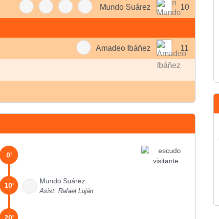
Mundo Suárez
10
Amadeo Ibáñez
11
0'
Mundo Suárez
10'
Asist: Rafael Luján
20'