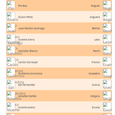
Pío Bau
Nogues
Álvaro Pérez
Anguera
Juan Ramón Santiago
Benito
Vicente Sierra
León
Salvador Blasco
Raich
Carlos Iturraspe
Franco
Guillermo Gorostiza
Sospedra
Epi Fernández
Gracia
Amadeo Ibáñez
Vergara
Vicente Asensi
Escola