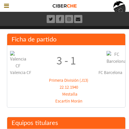
Ficha de partido
3 - 1
Valencia CF
FC Barcelona
Primera División (J13)
22.12.1940
Mestalla
Escartín Morán
Equipos titulares