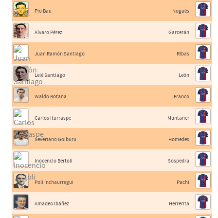
Pío Bau
Nogués
Álvaro Pérez
Garcerán
Juan Ramón Santiago
Ribas
Lelé Santiago
León
Waldo Botana
Franco
Carlos Iturraspe
Muntaner
Severiano Goiburu
Homedes
Inocencio Bertolí
Sospedra
Poli Inchaurregui
Pachi
Amadeo Ibáñez
Herrerita