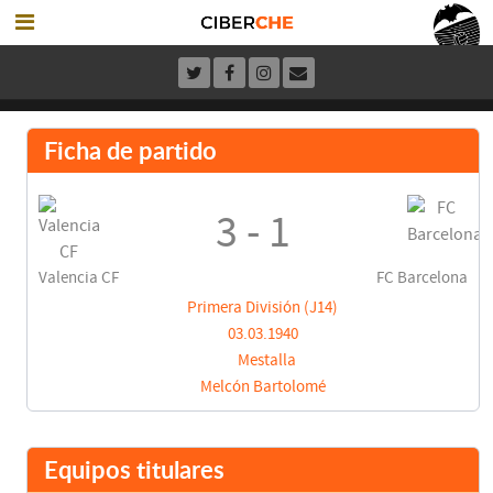
Ficha de partido
3 - 1
Valencia CF
FC Barcelona
Primera División (J14)
03.03.1940
Mestalla
Melcón Bartolomé
Equipos titulares