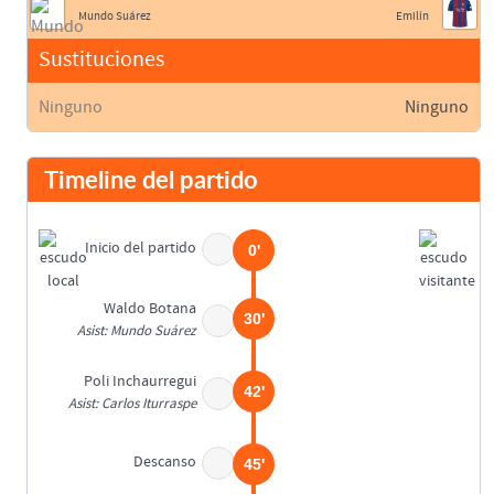
Mundo Suárez
Emilín
Sustituciones
Ninguno
Ninguno
Timeline del partido
Inicio del partido
0'
Waldo Botana
30'
Asist: Mundo Suárez
Poli Inchaurregui
42'
Asist: Carlos Iturraspe
Descanso
45'