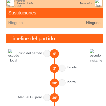
Amadeo Ibáñez
Torredeflot
Sustituciones
Ninguno
Ninguno
Timeline del partido
Inicio del partido
0'
Escola
2'
Iborra
30'
Manuel Guijarro
30'