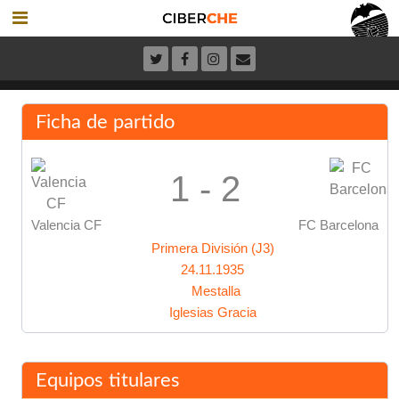
Ficha de partido
1 - 2
Valencia CF
FC Barcelona
Primera División (J3)
24.11.1935
Mestalla
Iglesias Gracia
Equipos titulares