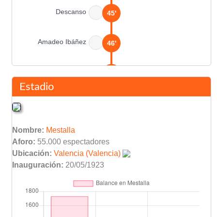
Descanso
45'
Amadeo Ibáñez
46'
Escola
83'
Estadio
Final del partido
90'
Nombre:
Mestalla
Aforo:
55.000 espectadores
Ubicación:
Valencia (Valencia)
Inauguración:
20/05/1923