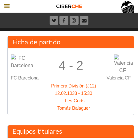
Ficha de partido
4 - 2
FC Barcelona
Valencia CF
Primera División (J12)
12.02.1933 - 15:30
Les Corts
Tomás Balaguer
Equipos titulares