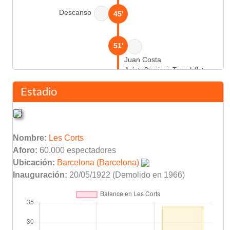
Descanso
45'
51'
Juan Costa
Asist: Domingo Torredeflot
Estadio
Picolín Reig
54'
Helguera
75'
Nombre:
Les Corts
Aforo:
60.000 espectadores
Final del partido
90'
Ubicación:
Barcelona (Barcelona)
Inauguración:
20/05/1922 (Demolido en 1966)