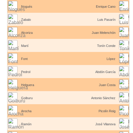
Nogués
Enrique Cano
Zabalo
Luis Pasarín
Alcoriza
Juan Melenchón
Martí
Tonín Conde
Font
López
Pedrol
Abdón García
Helguera
Juan Costa
Goiburu
Antonio Sánchez
Arocha
Picolín Reig
Ramón
José Vilanova