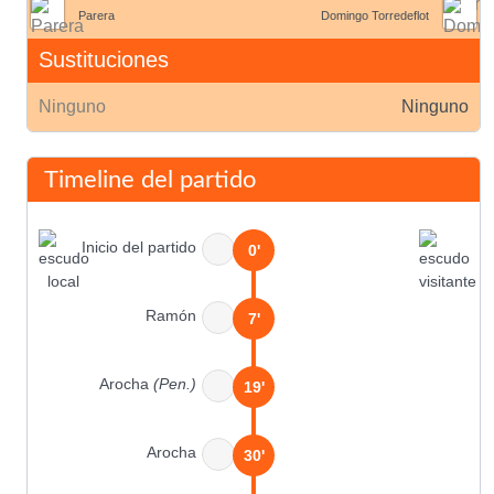
Parera
Domingo Torredeflot
Sustituciones
Ninguno
Ninguno
Timeline del partido
Inicio del partido
0'
Ramón
7'
Arocha
(Pen.)
19'
Arocha
30'