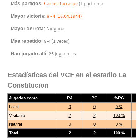
Más partidos:
Carlos Iturraspe
(1 partidos)
Mayor victoria:
8 - 4 (16.04.1944)
Mayor derrota:
Ninguna
Más repetido:
8-4 (1 veces)
Han jugado allí:
26 jugadores
Estadísticas del VCF en el estadio La
Constitución
Jugados como
PJ
PG
%PG
Local
0
0
0 %
Visitante
2
2
100 %
Neutral
0
0
0 %
Total
2
2
100 %