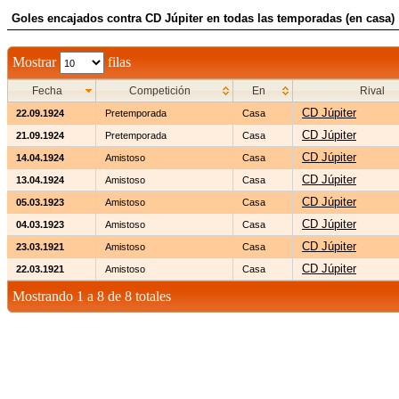
Goles encajados contra CD Júpiter en todas las temporadas (en casa)
Mostrar
filas
Fecha
Competición
En
Rival
CD Júpiter
22.09.1924
Pretemporada
Casa
CD Júpiter
21.09.1924
Pretemporada
Casa
CD Júpiter
14.04.1924
Amistoso
Casa
CD Júpiter
13.04.1924
Amistoso
Casa
CD Júpiter
05.03.1923
Amistoso
Casa
CD Júpiter
04.03.1923
Amistoso
Casa
CD Júpiter
23.03.1921
Amistoso
Casa
CD Júpiter
22.03.1921
Amistoso
Casa
Mostrando 1 a 8 de 8 totales